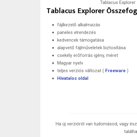
Tablacus Explorer
Tablacus Explorer Összefog
fájlkezelő alkalmazás
paneles elrendezés
kedvencek támogatása
alapvető fájlműveletek biztosítása
csekély erőforrás igény, méret
Magyar nyelv
teljes verziós változat (
Freeware
)
Hivatalos oldal
Ha új verzióról van tudomásod, vagy észr
találh