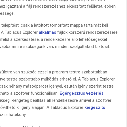
z igazítani a fájl rendszerezéshez elkészített felületet, ebben
ességei.
elepítést, csak a letöltött tömörített mappa tartalmát kell
 A Tablacus Explorer
alkalmas
fájlok korszerű rendszerezésére
elül a szerkesztése, a rendelkezésre álló lehetőségekkel
vábbá amire szükségünk van, minden szolgáltatást biztosít.
zületre van szükség ezzel a program testre szabottabban
etve testre szabottabb működés érhető el. A Tablacus Explorer
ez csak néhány másodpercet igényel, ezután igény szerint testre
ítható a szoftver funkcionálisan.
Egérgesztus vezérlés
kség. Rengeteg beállítás áll rendelkezésre amivel a szoftver
ővíthető ki igény alapján. A Tablacus Explorer
kiegészítő
z is hatékony.