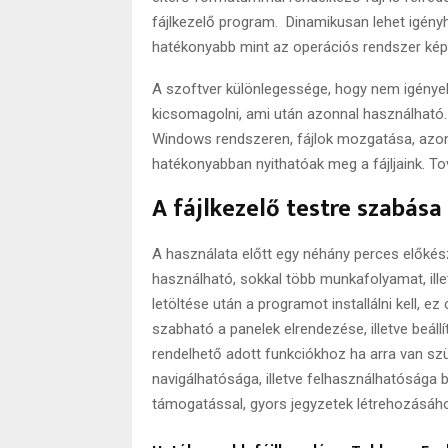
fájlkezelő program. Dinamikusan lehet igényhe
hatékonyabb mint az operációs rendszer kép
A szoftver különlegessége, hogy nem igényel t
kicsomagolni, ami után azonnal használható.
Windows rendszeren, fájlok mozgatása, azonf
hatékonyabban nyithatóak meg a fájljaink. To
A fájlkezelő testre szabása
A használata előtt egy néhány perces előkés
használható, sokkal több munkafolyamat, ill
letöltése után a programot installálni kell, 
szabható a panelek elrendezése, illetve beáll
rendelhető adott funkciókhoz ha arra van szü
navigálhatósága, illetve felhasználhatósága b
támogatással, gyors jegyzetek létrehozásáho