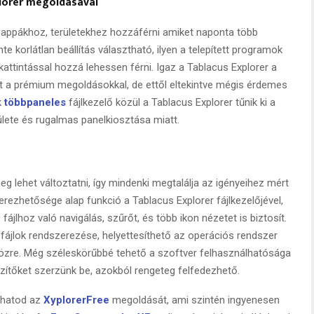
lorer megoldásával
appákhoz, területekhez hozzáférni amiket naponta több
te korlátlan beállítás választható, ilyen a telepített programok
tintással hozzá lehessen férni. Igaz a Tablacus Explorer a
yt a prémium megoldásokkal, de ettől eltekintve mégis érdemes
k
többpaneles
fájlkezelő közül a Tablacus Explorer tűnik ki a
ülete és rugalmas panelkiosztása miatt.
eg lehet változtatni, így mindenki megtalálja az igényeihez mért
erezhetősége alap funkció a Tablacus Explorer fájlkezelőjével,
jlhoz való navigálás, szűrőt, és több ikon nézetet is biztosít.
fájlok rendszerezése, helyettesíthető az operációs rendszer
zközre. Még széleskörűbbé tehető a szoftver felhasználhatósága
ítőket szerzünk be, azokból rengeteg felfedezhető.
álhatod az
XyplorerFree
megoldását, ami szintén ingyenesen