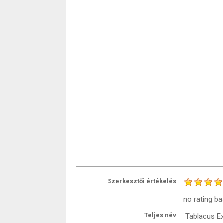
Szerkesztői értékelés
no rating
ba
Teljes név
Tablacus Ex