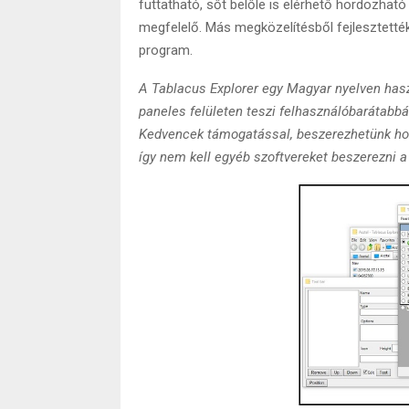
futtatható, sőt belőle is elérhető hordozható
megfelelő. Más megközelítésből fejlesztették
program.
A Tablacus Explorer egy Magyar nyelven haszn
paneles felületen teszi felhasználóbarátabb
Kedvencek támogatással, beszerezhetünk hozz
így nem kell egyéb szoftvereket beszerezni 