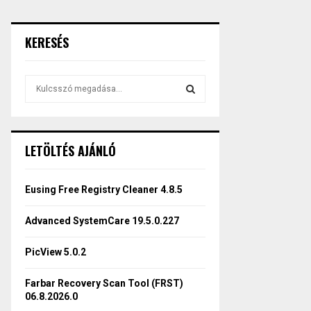
KERESÉS
S
e
a
S
r
c
E
LETÖLTÉS AJÁNLÓ
h
f
A
o
Eusing Free Registry Cleaner 4.8.5
r
R
:
Advanced SystemCare 19.5.0.227
C
PicView 5.0.2
H
Farbar Recovery Scan Tool (FRST)
06.8.2026.0