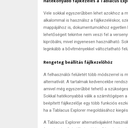
Hatékonyabb fájlkezelés a Tablacus Exp
Vele sokkal egyszerűbben lehet azokhoz a m
alkalommal is használsz a fájlkezeléskor, szin
mappájához is, dokumentumokhoz egyetlen kat
lehetőségeit tekintve nem veszi fel a versen
kipróbálni, mivel ingyenesen használható. So
leginkább a bővítményekkel változtatható fel
Rengeteg beállítás fájlkezelőhöz
A felhasználói felületét több módszerrel is m
alternatívát. A tartalmak kedvencekbe rendsz
amivel még egyszerűbbé tehető a szükséges fá
Sokkal hatékonyabbá válik a számítógépen a 
beépített fájlkezelője egy több funkciós es
ha a Tablacus Explorer megoldásához kiegész
A Tablacus Explorer alternatívájaként haszn