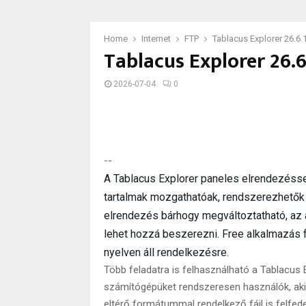
Home
Internet
FTP
Tablacus Explorer 26.6.
Tablacus Explorer 26.6
2026-07-04
0
--
A Tablacus Explorer paneles elrendezéssel 
tartalmak mozgathatóak, rendszerezhetők 
elrendezés bárhogy megváltoztatható, az 
lehet hozzá beszerezni. Free alkalmazás 
nyelven áll rendelkezésre.
Több feladatra is felhasználható a Tablacus
számítógépüket rendszeresen használók, akik
eltérő formátummal rendelkező fájl is felfed