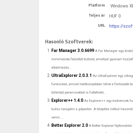
Platform
Windows XP 
Teljes ár
HUF
0
URL
https://szof
Hasonló Szoftverek:
Far Manager 3.0.6699
A Far Manager egy kiváló 
minimalista felületet biztosít, amellyel gyorsan hoz
alkalmazás...
UltraExplorer 2.0.3.1
Az UltraExplorer egy ultra
funkcióval, amivel hatékonyabban lehet a fontosabb t
billentyű parancsokkal is futtatható...
Explorer++ 1.4.0
Az Explorer++ egy kedvencek fun
tudsz navigálni a gépeden. A telepítés nélkül haszná
venni....
Better Explorer 2.0
A Better Explorer fájlkezelés