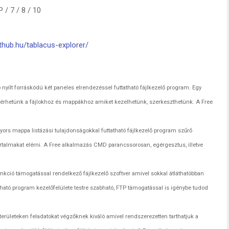
/ 7 / 8 / 10
thub.hu/tablacus-explorer/
nyílt forráskódú két paneles elrendezéssel futtatható fájlkezelő program. Egy
záférhetünk a fájlokhoz és mappákhoz amiket kezelhetünk, szerkeszthetünk. A Free
gyors mappa listázási tulajdonságokkal futtatható fájlkezelő program szűrő
artalmakat elérni. A Free alkalmazás CMD parancssorosan, egérgesztus, illetve
kció támogatással rendelkező fájlkezelő szoftver amivel sokkal átláthatóbban
lható program kezelőfelülete testre szabható, FTP támogatással is igénybe tudod
i területeken feladatokat végzőknek kiváló amivel rendszerezetten tarthatjuk a