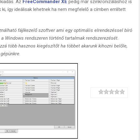
 kiadás. Az
FreeCommander XE
pedig már szinkronizáláshoz is
 ki, így ideálisak lehetnek ha nem megfelelő a címben említett
álható fájlkezelő szoftver ami egy optimális elrendezéssel bíró
á a Windows rendszeren történő tartalmak rendszerezését.
á több hasznos kiegészítőt ha többet akarunk kihozni belőle,
a gépünkre.
Rating
1 star
2 stars
3 stars
4 stars
5 stars