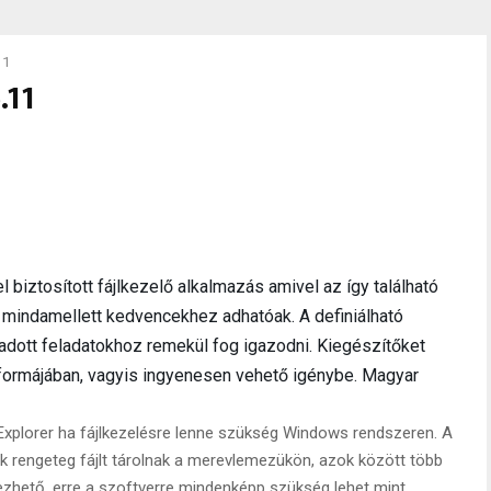
11
.11
biztosított fájlkezelő alkalmazás amivel az így található
mindamellett kedvencekhez adhatóak. A definiálható
adott feladatokhoz remekül fog igazodni. Kiegészítőket
formájában, vagyis ingyenesen vehető igénybe. Magyar
 Explorer ha fájlkezelésre lenne szükség Windows rendszeren. A
 rengeteg fájlt tárolnak a merevlemezükön, azok között több
ezhető, erre a szoftverre mindenképp szükség lehet mint