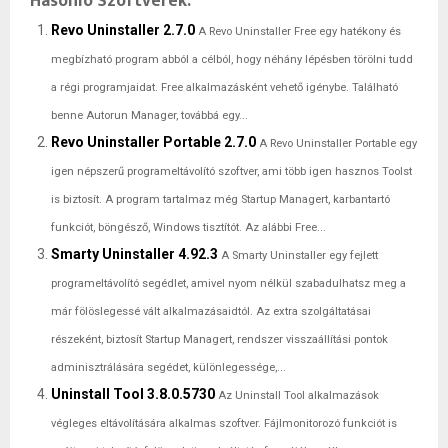
Hasonló Szoftverek:
Revo Uninstaller 2.7.0
A Revo Uninstaller Free egy hatékony és
megbízható program abból a célból, hogy néhány lépésben törölni tudd
a régi programjaidat. Free alkalmazásként vehető igénybe. Található
benne Autorun Manager, továbbá egy...
Revo Uninstaller Portable 2.7.0
A Revo Uninstaller Portable egy
igen népszerű programeltávolító szoftver, ami több igen hasznos Toolst
is biztosít. A program tartalmaz még Startup Managert, karbantartó
funkciót, böngésző, Windows tisztítót. Az alábbi Free...
Smarty Uninstaller 4.92.3
A Smarty Uninstaller egy fejlett
programeltávolító segédlet, amivel nyom nélkül szabadulhatsz meg a
már fölöslegessé vált alkalmazásaidtól. Az extra szolgáltatásai
részeként, biztosít Startup Managert, rendszer visszaállítási pontok
adminisztrálására segédet, különlegessége,...
Uninstall Tool 3.8.0.5730
Az Uninstall Tool alkalmazások
végleges eltávolítására alkalmas szoftver. Fájlmonitorozó funkciót is