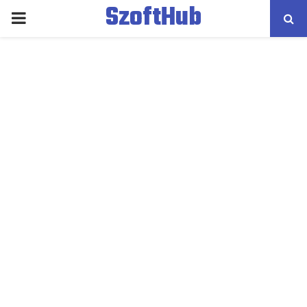
SzoftHub
PRIMARY
MENU