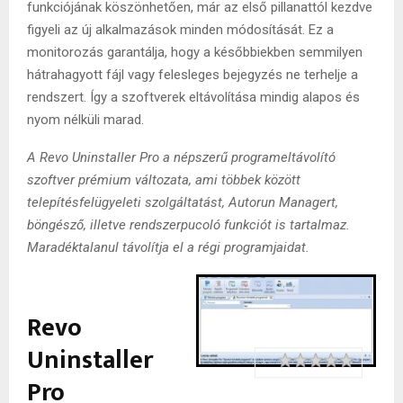
funkciójának köszönhetően, már az első pillanattól kezdve
figyeli az új alkalmazások minden módosítását. Ez a
monitorozás garantálja, hogy a későbbiekben semmilyen
hátrahagyott fájl vagy felesleges bejegyzés ne terhelje a
rendszert. Így a szoftverek eltávolítása mindig alapos és
nyom nélküli marad.
A Revo Uninstaller Pro a népszerű programeltávolító
szoftver prémium változata, ami többek között
telepítésfelügyeleti szolgáltatást, Autorun Managert,
böngésző, illetve rendszerpucoló funkciót is tartalmaz.
Maradéktalanul távolítja el a régi programjaidat.
Revo
Uninstaller
Rating
1 star
2 stars
3 stars
4 stars
5 stars
Pro