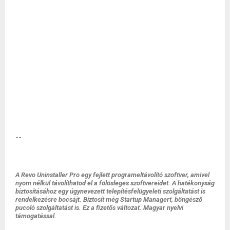
--
A Revo Uninstaller Pro egy fejlett programeltávolító szoftver, amivel
nyom nélkül távolíthatod el a fölösleges szoftvereidet. A hatékonyság
biztosításához egy úgynevezett telepítésfelügyeleti szolgáltatást is
rendelkezésre bocsájt. Biztosít még Startup Managert, böngésző
pucoló szolgáltatást is. Ez a fizetős változat. Magyar nyelvi
támogatással.