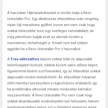
A hasztalan fájlmaradványokat is törölni tudja a Revo
Uninstaller Pro
.
Egy alkalmazás eltávolítása után rengeteg
olyan fájl maradvány gyűlhet össze ami nem csak hogy
sokkal nehezebbé teszi egy esetleges reinstallálást, de
még jelentősen tudják ezek az elemek növelni a
merevlemez terheltségét is. Emiatt nem kell többet
aggódni ha a Revo Uninstaller Pro-t használod.
A
Free változathoz
képest sokkal több és alaposabb
lehetőségeket biztosít, többek között valós időben képes
figyelemmel kísérni szoftvereinket, így az eltávolítás sokkal
alaposabb módon kivitelezhető. Az eltávolítási folyamat
előtt mentést tud készíteni a regisztrációs értékekről, így
ha problémába ütközünk minden módosítás bármikor
visszavonható. A Revo Uninstaller Pro nem csak hogy
sokkal dinamikusabb eredményeket tud felmutatni, hanem
eredményesebben képes azt a feladatot elvégezni amire