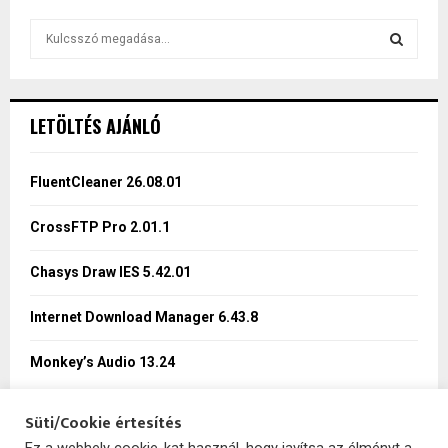
S
e
a
S
r
c
E
LETÖLTÉS AJÁNLÓ
h
f
A
o
FluentCleaner 26.08.01
r
R
:
CrossFTP Pro 2.01.1
C
Chasys Draw IES 5.42.01
H
Internet Download Manager 6.43.8
Monkey’s Audio 13.24
Süti/Cookie értesítés