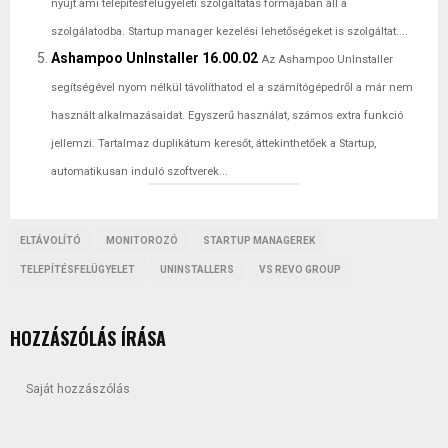
nyújt ami telepítésfelügyeleti szolgáltatás formájában áll a
szolgálatodba. Startup manager kezelési lehetőségeket is szolgáltat....
Ashampoo UnInstaller 16.00.02
Az Ashampoo UnInstaller
segítségével nyom nélkül távolíthatod el a számítógépedről a már nem
használt alkalmazásaidat. Egyszerű használat, számos extra funkció
jellemzi. Tartalmaz duplikátum keresőt, áttekinthetőek a Startup,
automatikusan induló szoftverek...
ELTÁVOLÍTÓ
MONITOROZÓ
STARTUP MANAGEREK
TELEPÍTÉSFELÜGYELET
UNINSTALLERS
VS REVO GROUP
HOZZÁSZÓLÁS ÍRÁSA