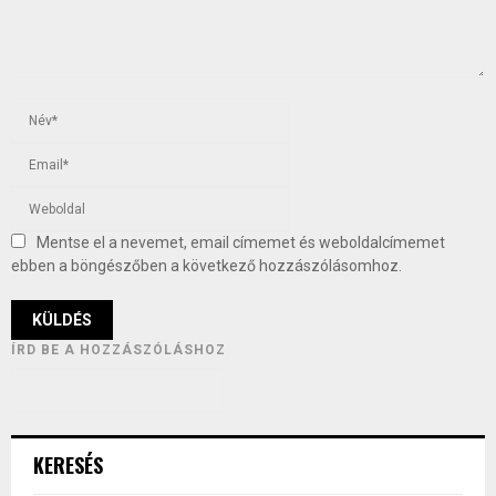
Mentse el a nevemet, email címemet és weboldalcímemet
ebben a böngészőben a következő hozzászólásomhoz.
ÍRD BE A HOZZÁSZÓLÁSHOZ
KERESÉS