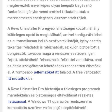
megtervezték mivel képes olyan beépülő kiegészítő
funkciókat igénybe venni amikkel felkutathatóak a
merevlemezen esetlegesen visszamaradt fájlok.
A Revo Uninstaller Pro egyéb lehetőségei között néhány
különleges opció is megtalálható, amivel konfigurálni lehet
az automatikusan induló szoftverek listáját, igény esetén
takarítási feladatok is rábízhatóak, ez külön biztosított a
böngészők, továbbá maga a rendszer esetében. Igen
fejlett, áttekinthető felhasználói felülettel van ellátva, ahol
az általa szolgáltatott lehetőségek rendezetten érhetőek
el. A fontosabb
jellemzőket itt
találod. A free változatot
itt mutattuk
be.
A Revo Uninstaller Pro biztosítja a felesleges programok
maradéktalan és biztonságos eltávolítását részletes
listázással
. A Windows 11 operációs rendszerrel is
kompatibilis szoftver valós idejű telepítéskövető