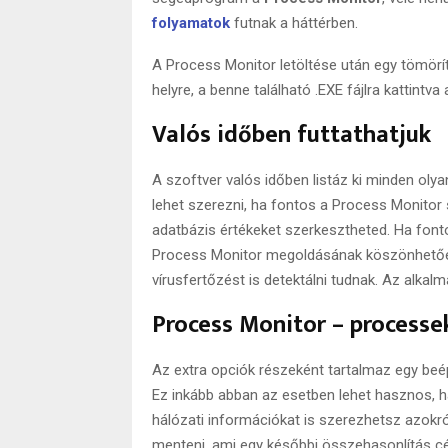
folyamatok
futnak a háttérben.
A Process Monitor letöltése után egy tömörí
helyre, a benne található .EXE fájlra kattintv
Valós időben futtathatjuk
A szoftver valós időben listáz ki minden olya
lehet szerezni, ha fontos a Process Monitor s
adatbázis értékeket szerkesztheted. Ha fonto
Process Monitor megoldásának köszönhetően
vírusfertőzést is detektálni tudnak. Az alkal
Process Monitor – processek
Az extra opciók részeként tartalmaz egy beépí
Ez inkább abban az esetben lehet hasznos, ha 
hálózati információkat is szerezhetsz azokról
menteni, ami egy későbbi összehasonlítás cé