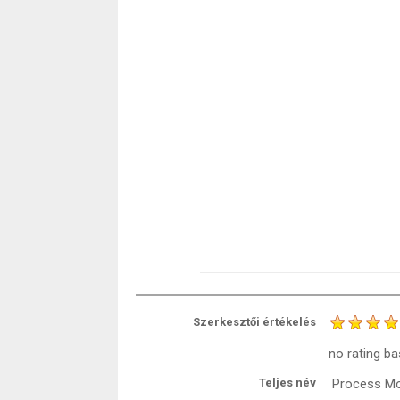
Szerkesztői értékelés
no rating
ba
Teljes név
Process Mo