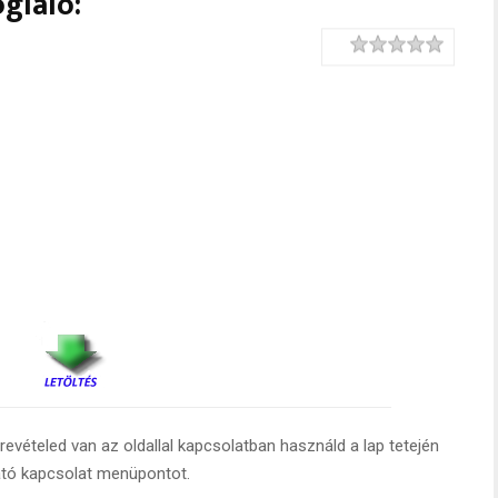
glaló:
Rating
1 star
2 stars
3 stars
4 stars
5 stars
evételed van az oldallal kapcsolatban használd a lap tetején
ató kapcsolat menüpontot.