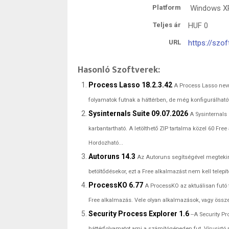
Platform
Windows XP 
Teljes ár
HUF
0
URL
https://szo
Hasonló Szoftverek:
Process Lasso 18.2.3.42
A Process Lasso nev
folyamatok futnak a háttérben, de még konfigurálhatóv
Sysinternals Suite 09.07.2026
A Sysinternals 
karbantartható. A letölthető ZIP tartalma közel 60 Free
Hordozható...
Autoruns 14.3
Az Autoruns segítségével megteki
betöltődésekor, ezt a Free alkalmazást nem kell telepít
ProcessKO 6.77
A ProcessKO az aktuálisan futó
Free alkalmazás. Vele olyan alkalmazások, vagy összet
Security Process Explorer 1.6
--A Security P
háttérfolyamatot ami a számítógépeden fut. Vírusirtó 