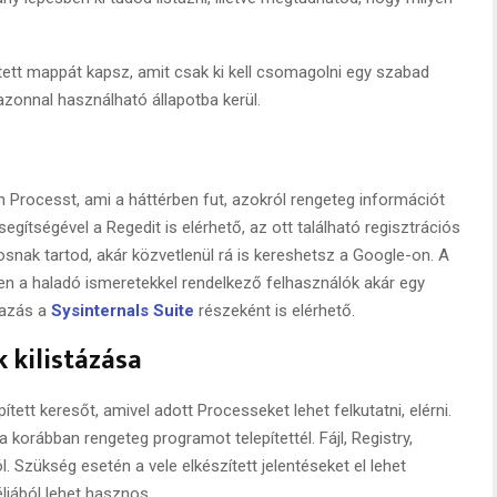
tett mappát kapsz, amit csak ki kell csomagolni egy szabad
a azonnal használható állapotba kerül.
n Processt, ami a háttérben fut, azokról rengeteg információt
egítségével a Regedit is elérhető, az ott található regisztrációs
snak tartod, akár közvetlenül rá is kereshetsz a Google-on. A
 a haladó ismeretekkel rendelkező felhasználók akár egy
mazás a
Sysinternals Suite
részeként is elérhető.
 kilistázása
tett keresőt, amivel adott Processeket lehet felkutatni, elérni.
korábban rengeteg programot telepítettél. Fájl, Registry,
. Szükség esetén a vele elkészített jelentéseket el lehet
ljából lehet hasznos.