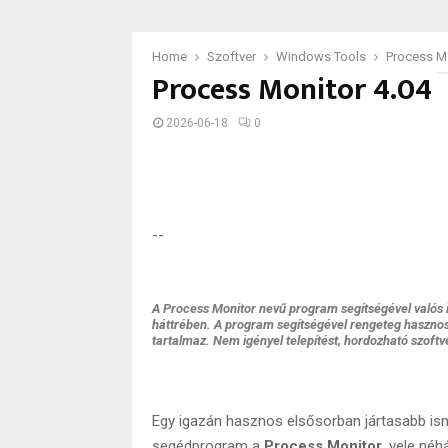
Home
Szoftver
Windows Tools
Process Mo
Process Monitor 4.04
2026-06-18
0
--
A Process Monitor nevű program segítségével valós
háttrében. A program segítségével rengeteg hasznos 
tartalmaz. Nem igényel telepítést, hordozható szoftv
Egy igazán hasznos elsősorban jártasabb is
segédprogram a
Process Monitor
, vele néh