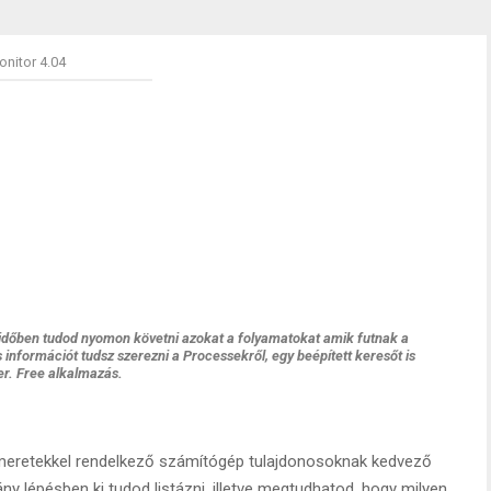
nitor 4.04
 időben tudod nyomon követni azokat a folyamatokat amik futnak a
információt tudsz szerezni a Processekről, egy beépített keresőt is
er. Free alkalmazás.
meretekkel rendelkező számítógép tulajdonosoknak kedvező
ány lépésben ki tudod listázni, illetve megtudhatod, hogy milyen