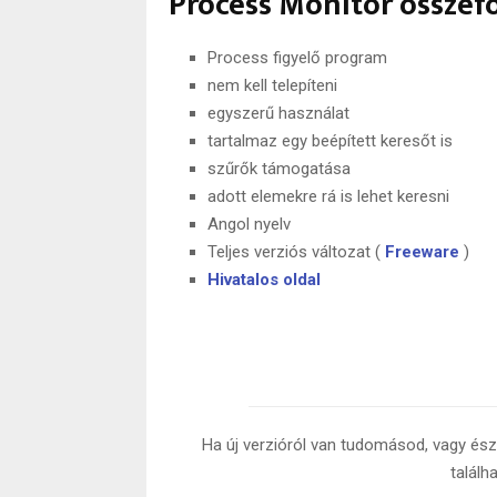
Process Monitor összefo
Process figyelő program
nem kell telepíteni
egyszerű használat
tartalmaz egy beépített keresőt is
szűrők támogatása
adott elemekre rá is lehet keresni
Angol nyelv
Teljes verziós változat (
Freeware
)
Hivatalos oldal
Ha új verzióról van tudomásod, vagy észr
találh