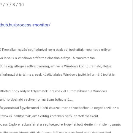
/ 7 / 8 / 10
fthub.hu/process-monitor/
ű Free alkalmazás segítségével nem csak azt tudhatjuk meg hogy milyen
á is válik a Windows erőforrás eloszlás aránya. A monitorozás...
Suite egy átfogó szoftvercsomag, amivel a Windows konfigurálható, illetve
 alkalmazást tartalmaz, ezek között találsz Windows javító, informáló toolst is.
ntheted hogy milyen folyamatok indulnak el automatikusan a Windows
eni, hordozható szoftver formájában futtatható....
 folyamatokat figyelemmel kíséri és azok menedzselésében is segédkezik ez a
evők is leállíthatóak, amit eddig korábban nem lehetett másként...
rocess Explorer abban lehet a segítségedre, hogy fel tudj deríteni minden gyanús
mellé remek kiegészítő. Ha új verzióról van tudomásod, vagy észrevételed...