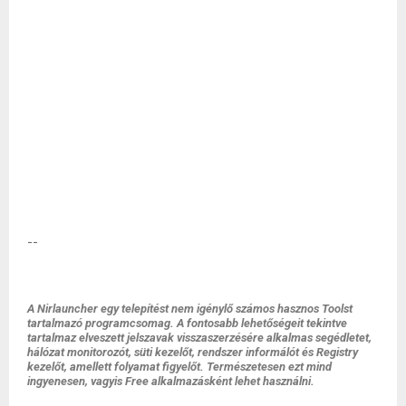
--
A Nirlauncher egy telepítést nem igénylő számos hasznos Toolst
tartalmazó programcsomag. A fontosabb lehetőségeit tekintve
tartalmaz elveszett jelszavak visszaszerzésére alkalmas segédletet,
hálózat monitorozót, süti kezelőt, rendszer informálót és Registry
kezelőt, amellett folyamat figyelőt. Természetesen ezt mind
ingyenesen, vagyis Free alkalmazásként lehet használni.