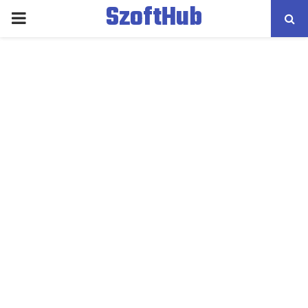
SzoftHub
PRIMARY
MENU