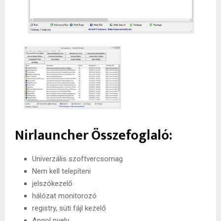
Nirlauncher Összefoglaló:
Univerzális szoftvercsomag
Nem kell telepíteni
jelszókezelő
hálózat monitorozó
registry, süti fájl kezelő
Angol nyelv