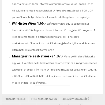
használható rendszer informáló program amivel valós időben lehet
kilistázni a hálózati kapcsolatokat. A Free alkalmazással a TCP, UDP
paraméterek, helyi, illetve távoli címek, adatforgalom mennyisége,...
WifiHistoryView 1.66
A WifiHistoryView egy telepítés nélkül
használható különleges rendszer információ megjelenítő program. A
Free alkalmazással a számítógépünk által WI-FI hálózati
csatlakozásokról lehet információkat megjeleníteni, illetve akár azokat
eltárolhatjuk jelentések formájában....
ManageWirelessNetworks 1.07
A ManageWirelessNetworks
egy Wi-FI, vezeték nélküli hálózatok paramétereinek a megtekintéséhez
tervezett rendszer informáló. A Free alkalmazással csatlakozni tudunk
a WI-FI vezeték nélküli hálózatokra, illetve rendszer információkat lehet
megjeleníteni. A szoftverrel...
FOLYAMATKEZELŐ
FREE ALKALMAZÁSOK
JELSZÓ VISSZAÁLLÍTÓ