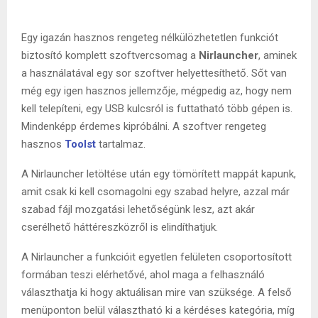
Egy igazán hasznos rengeteg nélkülözhetetlen funkciót
biztosító komplett szoftvercsomag a
Nirlauncher
, aminek
a használatával egy sor szoftver helyettesíthető. Sőt van
még egy igen hasznos jellemzője, mégpedig az, hogy nem
kell telepíteni, egy USB kulcsról is futtatható több gépen is.
Mindenképp érdemes kipróbálni. A szoftver rengeteg
hasznos
Toolst
tartalmaz.
A Nirlauncher letöltése után egy tömörített mappát kapunk,
amit csak ki kell csomagolni egy szabad helyre, azzal már
szabad fájl mozgatási lehetőségünk lesz, azt akár
cserélhető háttéreszközről is elindíthatjuk.
A Nirlauncher a funkcióit egyetlen felületen csoportosított
formában teszi elérhetővé, ahol maga a felhasználó
választhatja ki hogy aktuálisan mire van szüksége. A felső
menüponton belül választható ki a kérdéses kategória, míg