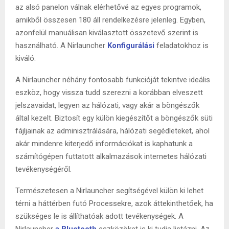
az alsó panelon válnak elérhetővé az egyes programok,
amikből összesen 180 áll rendelkezésre jelenleg. Egyben,
azonfelül manuálisan kiválasztott összetevő szerint is
használható. A Nirlauncher
Konfigurálási
feladatokhoz is
kiváló.
A Nirlauncher néhány fontosabb funkcióját tekintve ideális
eszköz, hogy vissza tudd szerezni a korábban elveszett
jelszavaidat, legyen az hálózati, vagy akár a böngészők
által kezelt. Biztosít egy külön kiegészítőt a böngészők süti
fájljainak az adminisztrálására, hálózati segédleteket, ahol
akár mindenre kiterjedő információkat is kaphatunk a
számítógépen futtatott alkalmazások internetes hálózati
tevékenységéről.
Természetesen a Nirlauncher segítségével külön ki lehet
térni a háttérben futó Processekre, azok áttekinthetőek, ha
szükséges le is állíthatóak adott tevékenységek. A
Nirlauncher
a Bluetooth
eszközöket is ki tudja listázni. Az