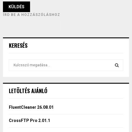
ÍRD BE A HOZZÁSZÓLÁSHOZ
KERESÉS
S
e
a
S
r
c
E
LETÖLTÉS AJÁNLÓ
h
f
A
o
FluentCleaner 26.08.01
r
R
:
CrossFTP Pro 2.01.1
C