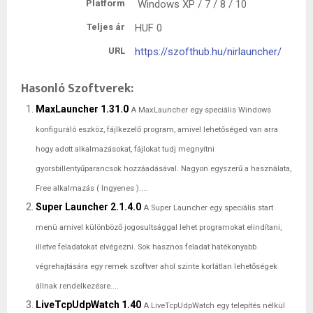
Platform
Windows XP / 7 / 8 / 10
Teljes ár
HUF
0
URL
https://szofthub.hu/nirlauncher/
Hasonló Szoftverek:
MaxLauncher 1.31.0
A MaxLauncher egy speciális Windows
konfiguráló eszköz, fájlkezelő program, amivel lehetőséged van arra
hogy adott alkalmazásokat, fájlokat tudj megnyitni
gyorsbillentyűparancsok hozzáadásával. Nagyon egyszerű a használata,
Free alkalmazás ( Ingyenes )....
Super Launcher 2.1.4.0
A Super Launcher egy speciális start
menü amivel különböző jogosultsággal lehet programokat elindítani,
illetve feladatokat elvégezni. Sok hasznos feladat hatékonyabb
végrehajtására egy remek szoftver ahol szinte korlátlan lehetőségek
állnak rendelkezésre....
LiveTcpUdpWatch 1.40
A LiveTcpUdpWatch egy telepítés nélkül