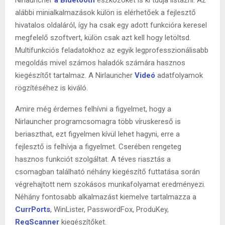
alábbi minialkalmazások külön is elérhetőek a fejlesztő
hivatalos oldaláról, így ha csak egy adott funkcióra keresel
megfelelő szoftvert, külön csak azt kell hogy letöltsd.
Multifunkciós feladatokhoz az egyik legprofesszionálisabb
megoldás mivel számos haladók számára hasznos
kiegészítőt tartalmaz. A Nirlauncher
Videó
adatfolyamok
rögzítéséhez is kiváló.
Amire még érdemes felhívni a figyelmet, hogy a
Nirlauncher programcsomagra több víruskereső is
beriaszthat, ezt figyelmen kívül lehet hagyni, erre a
fejlesztő is felhívja a figyelmet. Cserében rengeteg
hasznos funkciót szolgáltat. A téves riasztás a
csomagban található néhány kiegészítő futtatása során
végrehajtott nem szokásos munkafolyamat eredményezi.
Néhány fontosabb alkalmazást kiemelve tartalmazza a
CurrPorts
, WinLister, PasswordFox, ProduKey,
RegScanner
kiegészítőket.