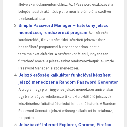
illetve akár dokumentumokhoz. Az 1Password eszközével a
belépési adatok akár több platformon is elérhető, a szoftver
szinkronizálható....
Simple Password Manager – hatékony jelszó
menedzser, rendszerező program
Az akár erős
karakterekből, illetve számokból készített jelszavakhoz
használható programmal biztonságosabban lehet a
tartalmainkat eltárolni. A szoftver korlátlanul, ingyenesen
futtatható amivel a jelszavainkat rendszerezhetjük. A Simple
Password Manager jelszó menedzser...
Jelszó erősség kalkulátor funkcióval készített
jelszó menedzser a Random Password Generator
A program egy profi, ingyenes jelszó menedzser amivel akár
egy biztonságos véletlenszerű karakterekből álló jelszavak
készítéséhez futtatható funkciót is használhatunk. A Random
Password Generator jelszó erősség kalkulátort is tartalmaz,
csoportos...
Jelszószéf Internet Explorer, Chrome, Firefox