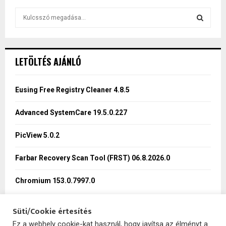
S
e
a
S
r
c
E
LETÖLTÉS AJÁNLÓ
h
f
A
o
Eusing Free Registry Cleaner 4.8.5
r
R
:
Advanced SystemCare 19.5.0.227
C
PicView 5.0.2
H
Farbar Recovery Scan Tool (FRST) 06.8.2026.0
Chromium 153.0.7997.0
Süti/Cookie értesítés
Ez a webhely cookie-kat használ, hogy javítsa az élményt a