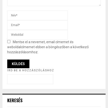
Mentse el a nevemet, email címemet és
weboldalcímemet ebben a böngészőben a következő
hozzászólásomhoz.
ÍRD BE A HOZZÁSZÓLÁSHOZ
KERESÉS