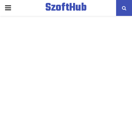
SzoftHub
PRIMARY
MENU