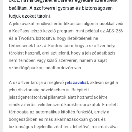
okoz, ha mindegyiket erősre és egyedire szeretnénk
beállítani. A szoftverrel gyorsan és biztonságosan
tudjuk azokat tárolni.
A jelszavakat rendkívül erős titkosítási algoritmusokkal védi
a KeePass jelszó kezelő program, mint például az AES-256
és a Twofish, biztosítva, hogy illetéktelenek ne
férhessenek hozzá. Fontos tudni, hogy a szoftver helyi
tárolást használ, ami azt jelenti, hogy a jelszóadatbázis
nem felhőben vagy külső szerveren, hanem a saját
számítógépünkön, adathordozón van.
A szoftver tárolja a meglévő
jelszavakat
, aktívan segít a
jelszóbiztonság növelésében is. Beépített
jelszógenerátorával pillanatok alatt hozhatóak létre
rendkívül erős, véletlenszerű karaktersorozatok. Emellett
támogatja az automatikus kitöltés funkciót, amely a
böngészőkben és más alkalmazásokban gyors és
biztonságos bejelentkezést tesz lehetővé, minimalizálva