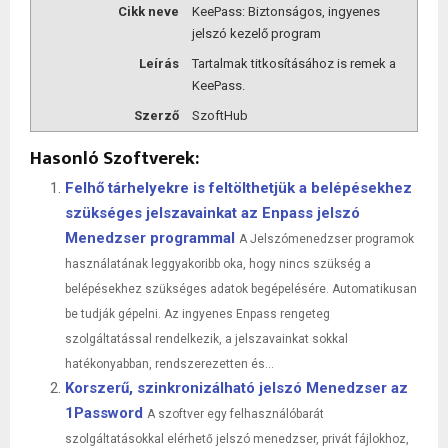
Cikk neve
KeePass: Biztonságos, ingyenes
jelszó kezelő program
Leírás
Tartalmak titkosításához is remek a
KeePass.
Szerző
SzoftHub
Hasonló Szoftverek:
Felhő tárhelyekre is feltölthetjük a belépésekhez
szükséges jelszavainkat az Enpass jelszó
Menedzser programmal
A Jelszómenedzser programok
használatának leggyakoribb oka, hogy nincs szükség a
belépésekhez szükséges adatok begépelésére. Automatikusan
be tudják gépelni. Az ingyenes Enpass rengeteg
szolgáltatással rendelkezik, a jelszavainkat sokkal
hatékonyabban, rendszerezetten és...
Korszerű, szinkronizálható jelszó Menedzser az
1Password
A szoftver egy felhasználóbarát
szolgáltatásokkal elérhető jelszó menedzser, privát fájlokhoz,