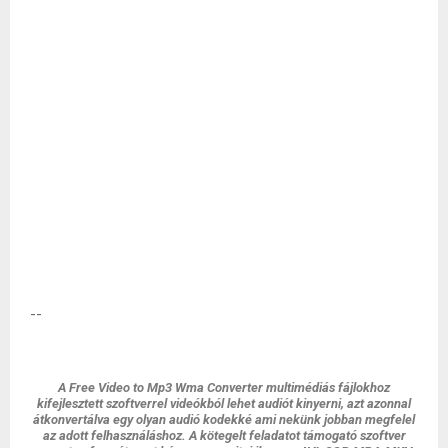
--
A Free Video to Mp3 Wma Converter multimédiás fájlokhoz
kifejlesztett szoftverrel videókból lehet audiót kinyerni, azt azonnal
átkonvertálva egy olyan audió kodekké ami nekünk jobban megfelel
az adott felhasználáshoz. A kötegelt feladatot támogató szoftver