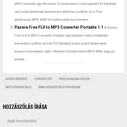
MP3 Converter egy Windows 10 rendszeren is támogatott FLV fájlokból
való audió tartalmak kinyerésére alkalmas szoftver. Ez a Free
alkalmazás MP3, WAV formátumokba tud menteni....
Pazera Free FLV to MP3 Converter Portable 1.1
A Pazera
Free FLV to MP3 Converter Portable egy telepítés nélkül futtatható
konvertáló szoftver, amivel FLV fájlokból tudsz audió tartalmakat
kinyerni konvertálás útján. Mentési formátumként MP3, WAV, vagy az
eredeti...
AUDIÓ KINYERŐ
CONVERTER
FREE ALKALMAZÁSOK
MP3 KONVERTÁLÓ
WMA KONVERTÁLÓ PROGRAM
HOZZÁSZÓLÁS ÍRÁSA