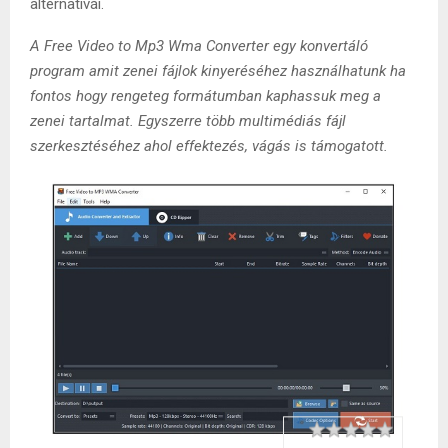
alternatívái.
A Free Video to Mp3 Wma Converter egy konvertáló
program amit zenei fájlok kinyeréséhez használhatunk ha
fontos hogy rengeteg formátumban kaphassuk meg a
zenei tartalmat. Egyszerre több multimédiás fájl
szerkesztéséhez ahol effektezés, vágás is támogatott.
Rating
1 star
2 stars
3 stars
4 stars
5 stars