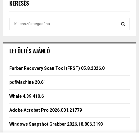
KERESÉS
S
e
a
S
r
c
E
LETÖLTÉS AJÁNLÓ
h
f
A
o
Farbar Recovery Scan Tool (FRST) 05.8.2026.0
r
R
:
pdfMachine 20.61
C
Whale 4.39.410.6
H
Adobe Acrobat Pro 2026.001.21779
Windows Snapshot Grabber 2026.18.806.3193