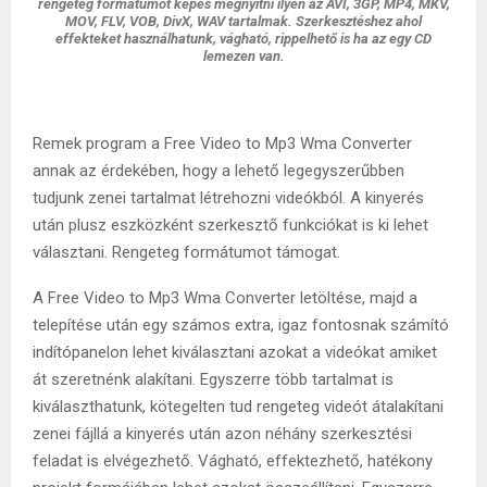
rengeteg formátumot képes megnyitni ilyen az AVI, 3GP, MP4, MKV,
MOV, FLV, VOB, DivX, WAV tartalmak. Szerkesztéshez ahol
effekteket használhatunk, vágható, rippelhető is ha az egy CD
lemezen van.
Remek program a Free Video to Mp3 Wma Converter
annak az érdekében, hogy a lehető legegyszerűbben
tudjunk zenei tartalmat létrehozni videókból. A kinyerés
után plusz eszközként szerkesztő funkciókat is ki lehet
választani. Rengeteg formátumot támogat.
A Free Video to Mp3 Wma Converter letöltése, majd a
telepítése után egy számos extra, igaz fontosnak számító
indítópanelon lehet kiválasztani azokat a videókat amiket
át szeretnénk alakítani. Egyszerre több tartalmat is
kiválaszthatunk, kötegelten tud rengeteg videót átalakítani
zenei fájllá a kinyerés után azon néhány szerkesztési
feladat is elvégezhető. Vágható, effektezhető, hatékony