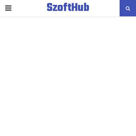
SzoftHub
PRIMARY
MENU