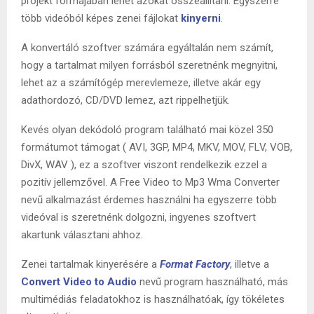
projekt formájában lehet azokat összeállítani. Egyszerre
több videóból képes zenei fájlokat
kinyerni
.
A konvertáló szoftver számára egyáltalán nem számít,
hogy a tartalmat milyen forrásból szeretnénk megnyitni,
lehet az a számítógép merevlemeze, illetve akár egy
adathordozó, CD/DVD lemez, azt rippelhetjük.
Kevés olyan dekódoló program található mai közel 350
formátumot támogat ( AVI, 3GP, MP4, MKV, MOV, FLV, VOB,
DivX, WAV ), ez a szoftver viszont rendelkezik ezzel a
pozitív jellemzővel. A Free Video to Mp3 Wma Converter
nevű alkalmazást érdemes használni ha egyszerre több
videóval is szeretnénk dolgozni, ingyenes szoftvert
akartunk választani ahhoz.
Zenei tartalmak kinyerésére a
Format Factory
, illetve a
Convert Video to Audio
nevű program használható, más
multimédiás feladatokhoz is használhatóak, így tökéletes