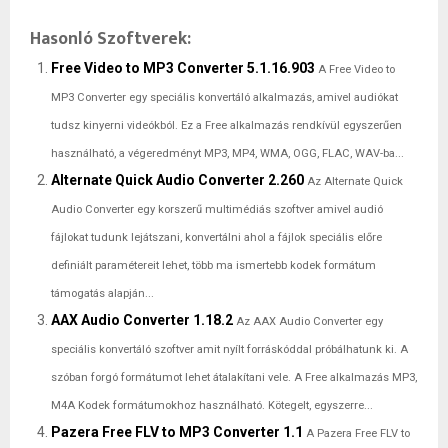
Hasonló Szoftverek:
Free Video to MP3 Converter 5.1.16.903
A Free Video to
MP3 Converter egy speciális konvertáló alkalmazás, amivel audiókat
tudsz kinyerni videókból. Ez a Free alkalmazás rendkívül egyszerűen
használható, a végeredményt MP3, MP4, WMA, OGG, FLAC, WAV-ba...
Alternate Quick Audio Converter 2.260
Az Alternate Quick
Audio Converter egy korszerű multimédiás szoftver amivel audió
fájlokat tudunk lejátszani, konvertálni ahol a fájlok speciális előre
definiált paramétereit lehet, több ma ismertebb kodek formátum
támogatás alapján...
AAX Audio Converter 1.18.2
Az AAX Audio Converter egy
speciális konvertáló szoftver amit nyílt forráskóddal próbálhatunk ki. A
szóban forgó formátumot lehet átalakítani vele. A Free alkalmazás MP3,
M4A Kodek formátumokhoz használható. Kötegelt, egyszerre...
Pazera Free FLV to MP3 Converter 1.1
A Pazera Free FLV to