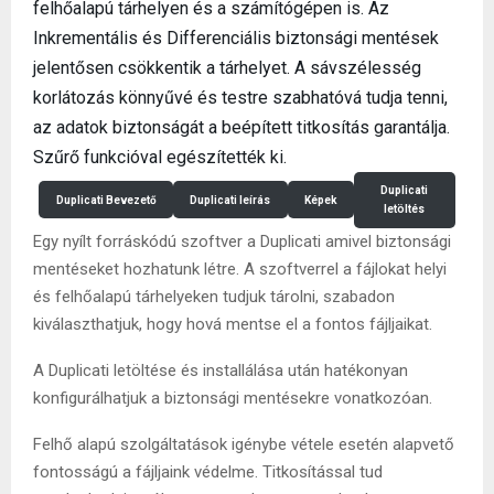
felhőalapú tárhelyen és a számítógépen is. Az
Inkrementális és Differenciális biztonsági mentések
jelentősen csökkentik a tárhelyet. A sávszélesség
korlátozás könnyűvé és testre szabhatóvá tudja tenni,
az adatok biztonságát a beépített titkosítás garantálja.
Szűrő funkcióval egészítették ki.
Duplicati
Duplicati Bevezető
Duplicati leírás
Képek
letöltés
Egy nyílt forráskódú szoftver a Duplicati amivel biztonsági
mentéseket hozhatunk létre. A szoftverrel a fájlokat helyi
és felhőalapú tárhelyeken tudjuk tárolni, szabadon
kiválaszthatjuk, hogy hová mentse el a fontos fájljaikat.
A Duplicati letöltése és installálása után hatékonyan
konfigurálhatjuk a biztonsági mentésekre vonatkozóan.
Felhő alapú szolgáltatások igénybe vétele esetén alapvető
fontosságú a fájljaink védelme. Titkosítással tud