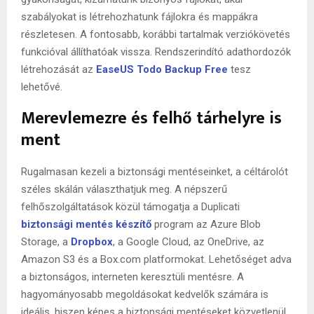
szabályokat is létrehozhatunk fájlokra és mappákra
részletesen. A fontosabb, korábbi tartalmak verziókövetés
funkcióval állíthatóak vissza. Rendszerindító adathordozók
létrehozását az
EaseUS Todo Backup Free
tesz
lehetővé.
Merevlemezre és felhő tárhelyre is
ment
Rugalmasan kezeli a biztonsági mentéseinket, a céltárolót
széles skálán választhatjuk meg. A népszerű
felhőszolgáltatások közül támogatja a Duplicati
biztonsági mentés készítő
program az Azure Blob
Storage, a
Dropbox
, a Google Cloud, az OneDrive, az
Amazon S3 és a Box.com platformokat. Lehetőséget adva
a biztonságos, interneten keresztüli mentésre. A
hagyományosabb megoldásokat kedvelők számára is
ideális, hiszen képes a biztonsági mentéseket közvetlenül