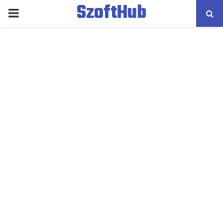
SzoftHub
PRIMARY
MENU