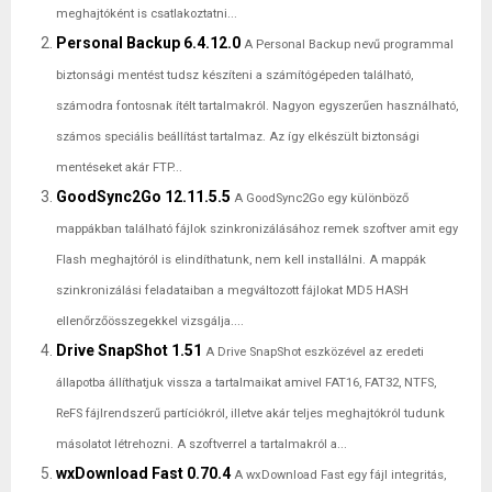
meghajtóként is csatlakoztatni...
Personal Backup 6.4.12.0
A Personal Backup nevű programmal
biztonsági mentést tudsz készíteni a számítógépeden található,
számodra fontosnak ítélt tartalmakról. Nagyon egyszerűen használható,
számos speciális beállítást tartalmaz. Az így elkészült biztonsági
mentéseket akár FTP...
GoodSync2Go 12.11.5.5
A GoodSync2Go egy különböző
mappákban található fájlok szinkronizálásához remek szoftver amit egy
Flash meghajtóról is elindíthatunk, nem kell installálni. A mappák
szinkronizálási feladataiban a megváltozott fájlokat MD5 HASH
ellenőrzőösszegekkel vizsgálja....
Drive SnapShot 1.51
A Drive SnapShot eszközével az eredeti
állapotba állíthatjuk vissza a tartalmaikat amivel FAT16, FAT32, NTFS,
ReFS fájlrendszerű partíciókról, illetve akár teljes meghajtókról tudunk
másolatot létrehozni. A szoftverrel a tartalmakról a...
wxDownload Fast 0.70.4
A wxDownload Fast egy fájl integritás,