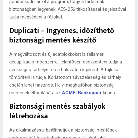
gondoskodni arról a program, hogy a tartalmak
biztonságban legyenek. AES-256 titkosítással és jelszóval
tudja megvédeni a fájlokat.
Duplicati – Ingyenes, időzíthető
biztonsági mentés készítő
A megváltozott és új adatblokkokat is felismeri
deduplikáció módszerrel, jelentősen csökkenteni tudja a
szükséges tárhelyet és a hálózati forgalmat. A fájlokat
tömöríteni is tudja. Korlátozott sávszélesség és tárhely
esetén lehet hasznos. Helyi meghajtókon biztonsági
mentések eltárolására az
AOMEI Backupper
képes.
Biztonsági mentés szabályok
létrehozása
Az alkalmazással beállíthatjuk a biztonsági mentések
gyakoriságát, kizárhatunk bizonyos fájlokat, akár