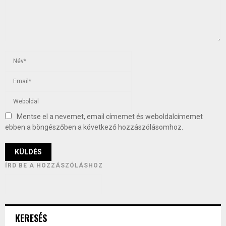
Mentse el a nevemet, email címemet és weboldalcímemet
ebben a böngészőben a következő hozzászólásomhoz.
ÍRD BE A HOZZÁSZÓLÁSHOZ
KERESÉS