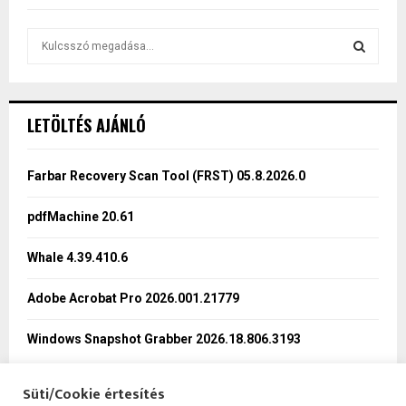
S
e
a
S
r
c
E
LETÖLTÉS AJÁNLÓ
h
f
A
o
Farbar Recovery Scan Tool (FRST) 05.8.2026.0
r
R
:
pdfMachine 20.61
C
Whale 4.39.410.6
H
Adobe Acrobat Pro 2026.001.21779
Windows Snapshot Grabber 2026.18.806.3193
Süti/Cookie értesítés