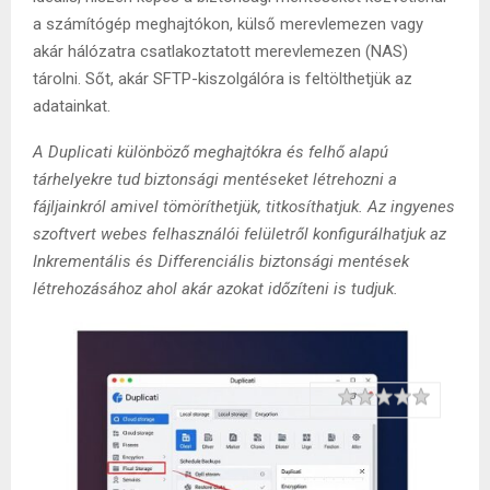
a számítógép meghajtókon, külső merevlemezen vagy
akár hálózatra csatlakoztatott merevlemezen (NAS)
tárolni. Sőt, akár SFTP-kiszolgálóra is feltölthetjük az
adatainkat.
A Duplicati különböző meghajtókra és felhő alapú
tárhelyekre tud biztonsági mentéseket létrehozni a
fájljainkról amivel tömöríthetjük, titkosíthatjuk. Az ingyenes
szoftvert webes felhasználói felületről konfigurálhatjuk az
Inkrementális és Differenciális biztonsági mentések
létrehozásához ahol akár azokat időzíteni is tudjuk.
Rating
1 star
2 stars
3 stars
4 stars
5 stars