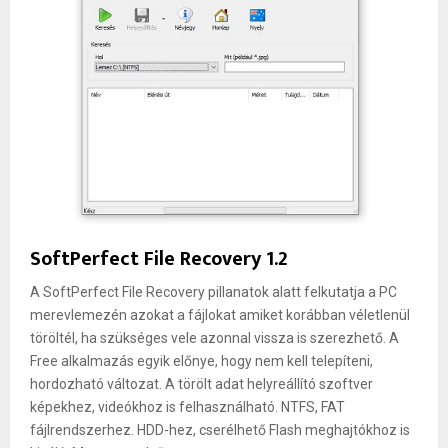
SoftPerfect File Recovery 1.2
A SoftPerfect File Recovery pillanatok alatt felkutatja a PC
merevlemezén azokat a fájlokat amiket korábban véletlenül
töröltél, ha szükséges vele azonnal vissza is szerezhető. A
Free alkalmazás egyik előnye, hogy nem kell telepíteni,
hordozható változat. A törölt adat helyreállító szoftver
képekhez, videókhoz is felhasználható. NTFS, FAT
fájlrendszerhez. HDD-hez, cserélhető Flash meghajtókhoz is