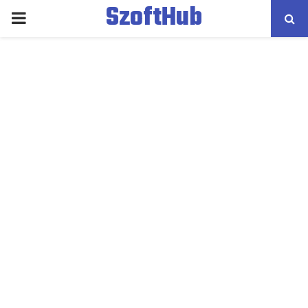
SzoftHub
PRIMARY
MENU