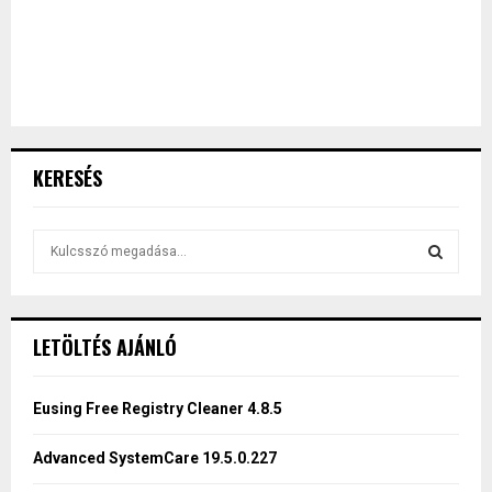
KERESÉS
S
e
a
S
r
c
E
LETÖLTÉS AJÁNLÓ
h
f
A
o
Eusing Free Registry Cleaner 4.8.5
r
R
:
Advanced SystemCare 19.5.0.227
C