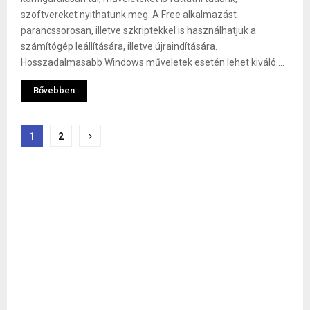
szoftvereket nyithatunk meg. A Free alkalmazást
parancssorosan, illetve szkriptekkel is használhatjuk a
számítógép leállítására, illetve újraindítására.
Hosszadalmasabb Windows műveletek esetén lehet kiváló....
Bővebben
Bejegyzések
1
2
lapozása