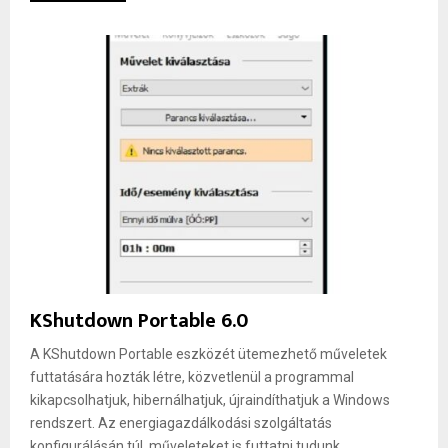
KShutdown Portable 6.0
A KShutdown Portable eszközét ütemezhető műveletek
futtatására hozták létre, közvetlenül a programmal
kikapcsolhatjuk, hibernálhatjuk, újraindíthatjuk a Windows
rendszert. Az energiagazdálkodási szolgáltatás
konfigurálásán túl, műveleteket is futtatni tudunk,