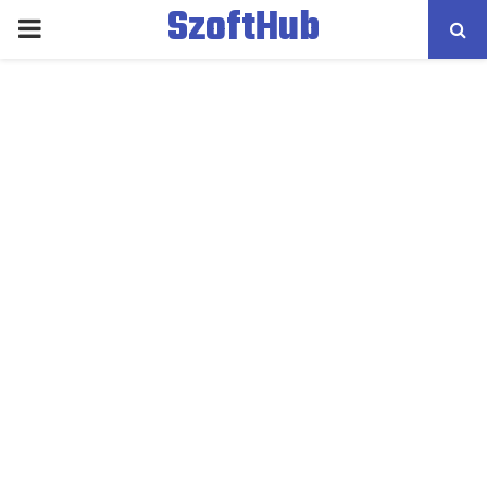
SzoftHub
PRIMARY
MENU