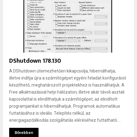
DShutdown 178.130
A DShutdown ütemezhetően kikapcsolja, hibernálhatja,
illetve indítja újra a számítógépet egyéni feladat konfiguráció
készíthető, meghatározott projektekhez is használhatjuk. A
Free alkalmazással helyi hálózaton, illetve akár távoli asztali
kapcsolattal is elindíthatjuk a számítógépet, az elindított
programjainkat is hibernálhatjuk. Programok automatikus
futtatásához is ideális. Telepítés nélkül, az
energiagazdálkodás szolgáltatás eléréséhez futtatható....
Bővebben