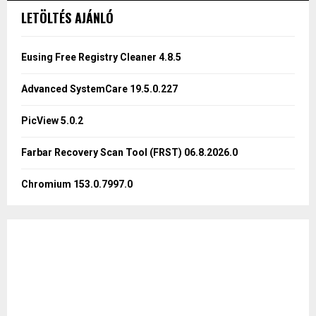
c
E
LETÖLTÉS AJÁNLÓ
h
f
A
o
Eusing Free Registry Cleaner 4.8.5
r
R
:
Advanced SystemCare 19.5.0.227
C
PicView 5.0.2
H
Farbar Recovery Scan Tool (FRST) 06.8.2026.0
Chromium 153.0.7997.0