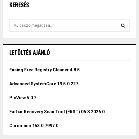
KERESÉS
S
e
a
S
r
c
E
LETÖLTÉS AJÁNLÓ
h
f
A
o
Eusing Free Registry Cleaner 4.8.5
r
R
:
Advanced SystemCare 19.5.0.227
C
PicView 5.0.2
H
Farbar Recovery Scan Tool (FRST) 06.8.2026.0
Chromium 153.0.7997.0