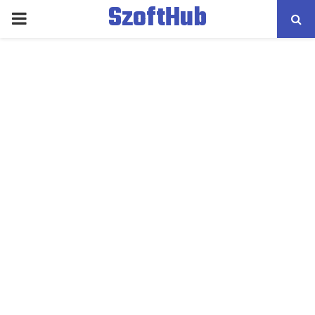
SzoftHub
PRIMARY
MENU