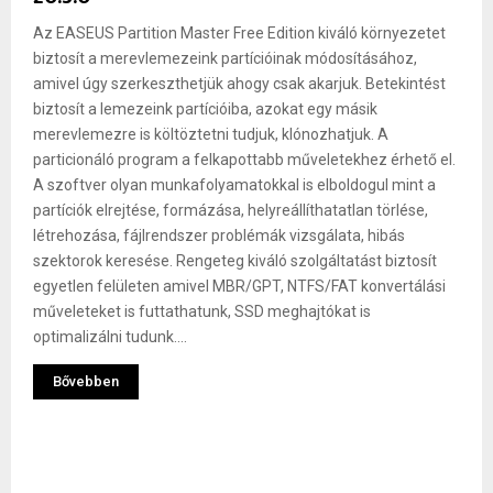
Az EASEUS Partition Master Free Edition kiváló környezetet
biztosít a merevlemezeink partícióinak módosításához,
amivel úgy szerkeszthetjük ahogy csak akarjuk. Betekintést
biztosít a lemezeink partícióiba, azokat egy másik
merevlemezre is költöztetni tudjuk, klónozhatjuk. A
particionáló program a felkapottabb műveletekhez érhető el.
A szoftver olyan munkafolyamatokkal is elboldogul mint a
partíciók elrejtése, formázása, helyreállíthatatlan törlése,
létrehozása, fájlrendszer problémák vizsgálata, hibás
szektorok keresése. Rengeteg kiváló szolgáltatást biztosít
egyetlen felületen amivel MBR/GPT, NTFS/FAT konvertálási
műveleteket is futtathatunk, SSD meghajtókat is
optimalizálni tudunk....
Bővebben