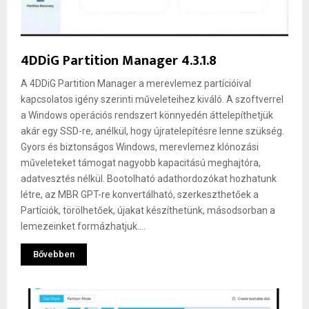
4DDiG Partition Manager 4.3.1.8
A 4DDiG Partition Manager a merevlemez partícióival
kapcsolatos igény szerinti műveleteihez kiváló. A szoftverrel
a Windows operációs rendszert könnyedén áttelepíthetjük
akár egy SSD-re, anélkül, hogy újratelepítésre lenne szükség.
Gyors és biztonságos Windows, merevlemez klónozási
műveleteket támogat nagyobb kapacitású meghajtóra,
adatvesztés nélkül. Bootolható adathordozókat hozhatunk
létre, az MBR GPT-re konvertálható, szerkeszthetőek a
Partíciók, törölhetőek, újakat készíthetünk, másodsorban a
lemezeinket formázhatjuk....
Bővebben