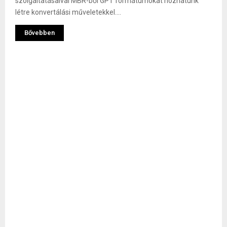
szolgáltatásaival MBR-ből GPT formátumokat hozhatunk
létre konvertálási műveletekkel....
Bővebben