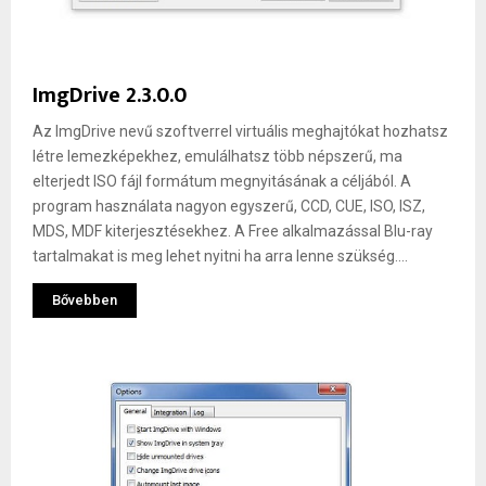
ImgDrive 2.3.0.0
Az ImgDrive nevű szoftverrel virtuális meghajtókat hozhatsz
létre lemezképekhez, emulálhatsz több népszerű, ma
elterjedt ISO fájl formátum megnyitásának a céljából. A
program használata nagyon egyszerű, CCD, CUE, ISO, ISZ,
MDS, MDF kiterjesztésekhez. A Free alkalmazással Blu-ray
tartalmakat is meg lehet nyitni ha arra lenne szükség....
Bővebben