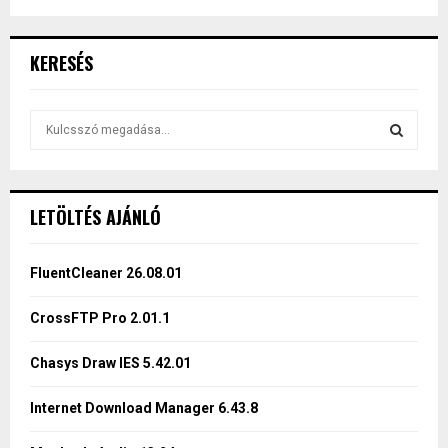
KERESÉS
S
e
a
S
r
c
E
LETÖLTÉS AJÁNLÓ
h
f
A
o
FluentCleaner 26.08.01
r
R
:
CrossFTP Pro 2.01.1
C
Chasys Draw IES 5.42.01
H
Internet Download Manager 6.43.8