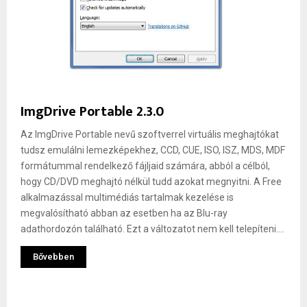
ImgDrive Portable 2.3.0
Az ImgDrive Portable nevű szoftverrel virtuális meghajtókat
tudsz emulálni lemezképekhez, CCD, CUE, ISO, ISZ, MDS, MDF
formátummal rendelkező fájljaid számára, abból a célból,
hogy CD/DVD meghajtó nélkül tudd azokat megnyitni. A Free
alkalmazással multimédiás tartalmak kezelése is
megvalósítható abban az esetben ha az Blu-ray
adathordozón található. Ezt a változatot nem kell telepíteni....
Bővebben