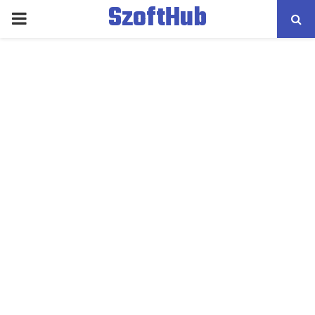
SzoftHub
PRIMARY
MENU