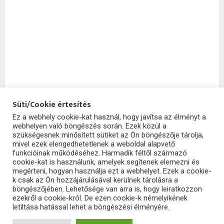
Süti/Cookie értesítés
Ez a webhely cookie-kat használ, hogy javítsa az élményt a
webhelyen való böngészés során. Ezek közül a
SzoftHub
szükségesnek minősített sütiket az Ön böngészője tárolja,
mivel ezek elengedhetetlenek a weboldal alapvető
funkcióinak működéséhez. Harmadik féltől származó
cookie-kat is használunk, amelyek segítenek elemezni és
megérteni, hogyan használja ezt a webhelyet. Ezek a cookie-
k csak az Ön hozzájárulásával kerülnek tárolásra a
böngészőjében. Lehetősége van arra is, hogy leiratkozzon
ezekről a cookie-król. De ezen cookie-k némelyikének
letiltása hatással lehet a böngészési élményére.
2025 - szofthub.hu. All Right Reserved.
SzoftHub