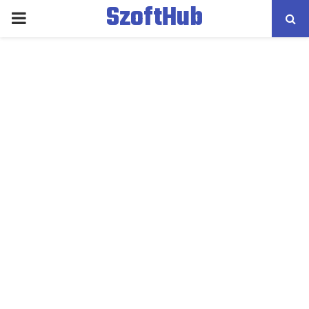
SzoftHub
PRIMARY
MENU