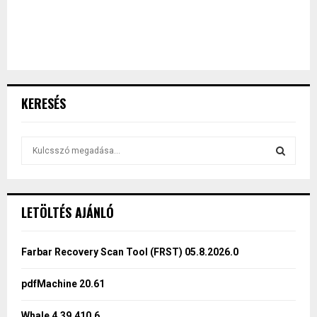
KERESÉS
S
e
a
S
r
c
E
LETÖLTÉS AJÁNLÓ
h
f
A
o
Farbar Recovery Scan Tool (FRST) 05.8.2026.0
r
R
:
pdfMachine 20.61
C
Whale 4.39.410.6