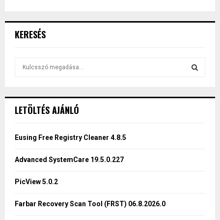
KERESÉS
S
e
a
S
r
c
E
LETÖLTÉS AJÁNLÓ
h
f
A
o
Eusing Free Registry Cleaner 4.8.5
r
R
:
Advanced SystemCare 19.5.0.227
C
PicView 5.0.2
H
Farbar Recovery Scan Tool (FRST) 06.8.2026.0