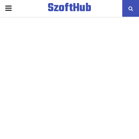
SzoftHub
PRIMARY
MENU