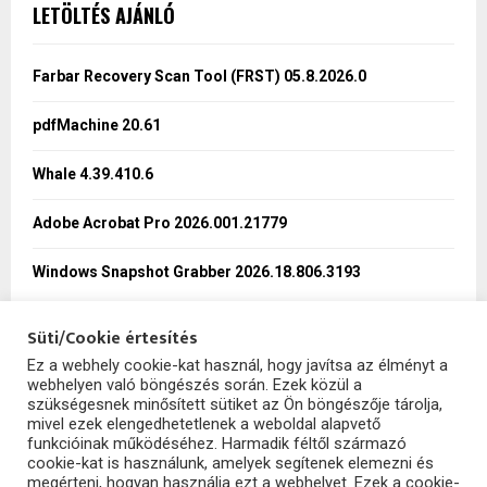
c
E
LETÖLTÉS AJÁNLÓ
h
f
A
o
Farbar Recovery Scan Tool (FRST) 05.8.2026.0
r
R
:
pdfMachine 20.61
C
Whale 4.39.410.6
H
Adobe Acrobat Pro 2026.001.21779
Windows Snapshot Grabber 2026.18.806.3193
Süti/Cookie értesítés
Ez a webhely cookie-kat használ, hogy javítsa az élményt a
webhelyen való böngészés során. Ezek közül a
SzoftHub
szükségesnek minősített sütiket az Ön böngészője tárolja,
mivel ezek elengedhetetlenek a weboldal alapvető
funkcióinak működéséhez. Harmadik féltől származó
cookie-kat is használunk, amelyek segítenek elemezni és
megérteni, hogyan használja ezt a webhelyet. Ezek a cookie-