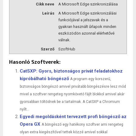
Cikk neve
A Microsoft Edge szinkronizálása
Leírás
A Microsoft Edge szinkronizálási
funkciójával a jelszavak és a
gyakran használt űrlapok minden
eszközödön azonnal elérhetővé
válnak.
Szerző
SzoftHub
Hasonló Szoftverek:
CatSXP: Gyors, biztonságos privát feladatokhoz
kipróbálható böngésző
A program egy korszerű,
biztonságos böngésző amivel privátabb böngészésre lesz mód
mivel a szoftver rengeteg nyomkövető fájlt blokkol amivel akár
gyorsabban töltődnek be a tartalmak. A CatSXP a Chromium
nyílt...
Egyedi megoldásként tervezett profi böngésző az
Opera GX
A böngésző egy hatékony szoftver ami rengeteg
olyan extra kiegészítővel tettek közzé amivel sokkal