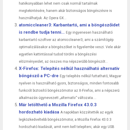
hatékonyabban lehet nem csak normál tartalmak
megtekintésére, hanem akár biztonságos böngészésre is
használhatjuk. Az Opera GX...
atomiccleaner3: Karbantartó, ami a böngészőidet
is rendbe tudja tenni…
Egy ingyenesen használható
karbantartó szoftver az atomiccleaner3, ami a számítógép
optimalizálásakor a böngészőket is figyelembe veszi. Vele akár
egyetlen kattintással tudod törölni a böngészési
előzményeidet, az összes ma népszerűbb böngészőt...
X-Firefox: Telepítés nélkül használható alternatív
böngésző a PC-dre
Egy telepítés nélkül futtatható, Magyar
nyelven is használható gyors, biztonságos, minden fontosabb
funkciót biztosító böngészőmotor az X-Firefox, ami a népszerű
alkalmazás úgynevezett „alternatív” változata....
Már letölthető a Mozilla Firefox 43.0.3
hordozható kiadása
A napokban közzétették az egyik
legközkedveltebb böngészőmotor, a Mozilla Firefox 43.0.3
hordozható kiadását, amit nem kell telepíteni, akár egy USB