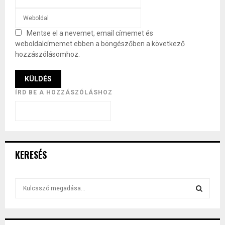
Mentse el a nevemet, email címemet és
weboldalcímemet ebben a böngészőben a következő
hozzászólásomhoz.
ÍRD BE A HOZZÁSZÓLÁSHOZ
KERESÉS
S
e
a
S
r