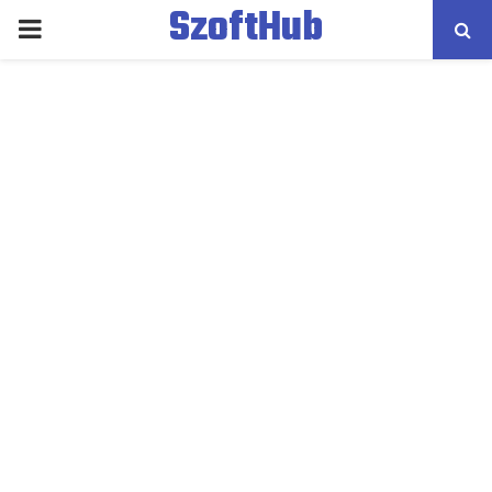
SzoftHub
PRIMARY
MENU