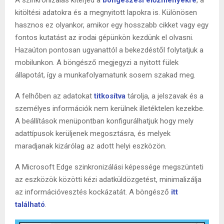
kitöltési adatokra és a megnyitott lapokra is. Különösen
hasznos ez olyankor, amikor egy hosszabb cikket vagy egy
fontos kutatást az irodai gépünkön kezdünk el olvasni.
Hazaúton pontosan ugyanattól a bekezdéstől folytatjuk a
mobilunkon. A böngésző megjegyzi a nyitott fülek
állapotát, így a munkafolyamatunk sosem szakad meg.
A felhőben az adatokat
titkosítva
tárolja, a jelszavak és a
személyes információk nem kerülnek illetéktelen kezekbe.
A beállítások menüpontban konfigurálhatjuk hogy mely
adattípusok kerüljenek megosztásra, és melyek
maradjanak kizárólag az adott helyi eszközön.
A Microsoft Edge szinkronizálási képessége megszünteti
az eszközök közötti kézi adatküldözgetést, minimalizálja
az információvesztés kockázatát. A böngésző
itt
található
.