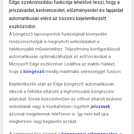
Edge szinkronizálási funkciója lehetővé teszi, hogy a
jelszavaidat, kedvenceidet, előzményeidet és lapjaidat
automatikusan elérd az összes bejelentkezett
eszközödön.
A böngésző lapcsoportok funkciójával könnyedén
rendszerezhetjük a megnyitott weboldalakat a
hatékonyabb műveletekhez. Teljesítmény konfigurálással
automatikusan optimalizálhatjuk az erőforrásokat a
Microsoft Edge eszközével. Leállítva az inaktív füleket,
hogy a
böngésző
mindig maximális sebességgel fusson.
Bejelentkezés után az Edge böngésző automatikusan
elkezdi a felhőbe eltárolni a legfontosabb böngészési
adatokat. Ennek köszönhetően az otthon eltárolt kedvenc
weboldalak vagy a munkahelyen rögzített
jelszavak
azonnal megjelennek telefonon is. Így nem kell újra
megkeresni vagy begépelni azokat.
A szinkronizálás kiterjed a
böngészési előzményekre
, a