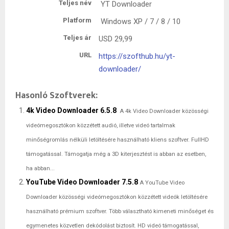
Teljes név
YT Downloader
Platform
Windows XP / 7 / 8 / 10
Teljes ár
USD
29,99
URL
https://szofthub.hu/yt-
downloader/
Hasonló Szoftverek:
4k Video Downloader 6.5.8
A 4k Video Downloader közösségi
videómegosztókon közzétett audió, illetve videó tartalmak
minőségromlás nélküli letöltésére használható kliens szoftver. FullHD
támogatással. Támogatja még a 3D kiterjesztést is abban az esetben,
ha abban...
YouTube Video Downloader 7.5.8
A YouTube Video
Downloader közösségi videómegosztókon közzétett videók letöltésére
használható prémium szoftver. Több választható kimeneti minőséget és
egymenetes közvetlen dekódolást biztosít. HD videó támogatással,