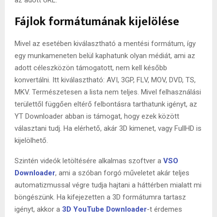
Fájlok formátumának kijelölése
Mivel az esetében kiválasztható a mentési formátum, így
egy munkameneten belül kaphatunk olyan médiát, ami az
adott céleszközön támogatott, nem kell később
konvertálni. Itt kiválasztható: AVI, 3GP, FLV, MOV, DVD, TS,
MKV. Természetesen a lista nem teljes. Mivel felhasználási
területtől függően eltérő felbontásra tarthatunk igényt, az
YT Downloader abban is támogat, hogy ezek között
választani tudj. Ha elérhető, akár 3D kimenet, vagy FullHD is
kijelölhető.
Szintén videók letöltésére alkalmas szoftver a
VSO
Downloader
, ami a szóban forgó műveletet akár teljes
automatizmussal végre tudja hajtani a háttérben mialatt mi
böngészünk. Ha kifejezetten a 3D formátumra tartasz
igényt, akkor a
3D YouTube Downloader
-t érdemes