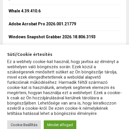
C
Whale 4.39.410.6
H
Adobe Acrobat Pro 2026.001.21779
Windows Snapshot Grabber 2026.18.806.3193
Süti/Cookie értesítés
Ez a webhely cookie-kat használ, hogy javítsa az élményt a
webhelyen való böngészés során. Ezek közül a
SzoftHub
szükségesnek minősített sütiket az Ön böngészője tárolja,
mivel ezek elengedhetetlenek a weboldal alapvető
funkcióinak működéséhez. Harmadik féltől származó
cookie-kat is használunk, amelyek segítenek elemezni és
megérteni, hogyan használja ezt a webhelyet. Ezek a cookie-
k csak az Ön hozzájárulásával kerülnek tárolásra a
böngészőjében. Lehetősége van arra is, hogy leiratkozzon
ezekről a cookie-król. De ezen cookie-k némelyikének
letiltása hatással lehet a böngészési élményére.
2025 - szofthub.hu. All Right Reserved.
SzoftHub
Cookie Beállítás
Mindet elfogad