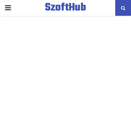
SzoftHub
PRIMARY
MENU