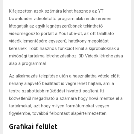
Kifejezetten azok számára lehet hasznos az YT
Downloader videóletöltő program akik rendszeresen
látogatják az egyik legnépszerűbbnek tekinthető
videómegosztó portált a YouTube-ot, az ott található
videók lementésére egyszerű, hatékony megoldást
keresnek. Több hasznos funkciót kínál a kipróbálóknak a
minőségi tartalma létrehozásához. 3D Videók létrehozása
alap a programmal.
Az alkalmazás telepítése után a használatba vétele előtt
néhány alapvető beállítást is végre lehet hajtani, ami a
testre szabottabb működést hivatott segíteni. Itt
közvetlenül megadható a számára hogy hová mentse el a
tartalmakat, azt hogy milyen formátumokat vegyen
figyelembe, továbbá felbontást alapértelmezetten.
Grafikai felület