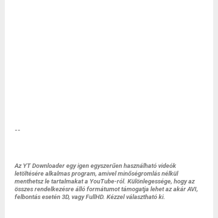
--
Az YT Downloader egy igen egyszerűen használható videók
letöltésére alkalmas program, amivel minőségromlás nélkül
menthetsz le tartalmakat a YouTube-ról. Különlegessége, hogy az
összes rendelkezésre álló formátumot támogatja lehet az akár AVI,
felbontás esetén 3D, vagy FullHD. Kézzel választható ki.