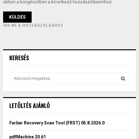
ebben a böngészőben a következő hozzászólásomhoz.
ÍRD BE A HOZZÁSZÓLÁSHOZ
KERESÉS
S
e
a
S
r
c
E
LETÖLTÉS AJÁNLÓ
h
f
A
o
Farbar Recovery Scan Tool (FRST) 05.8.2026.0
r
R
:
pdfMachine 20.61