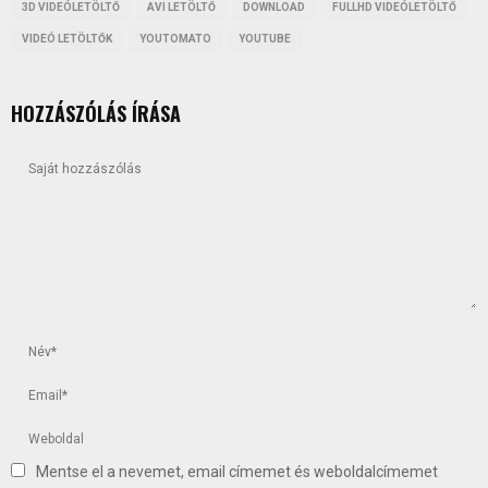
3D VIDEÓLETÖLTŐ
AVI LETÖLTŐ
DOWNLOAD
FULLHD VIDEÓLETÖLTŐ
VIDEÓ LETÖLTŐK
YOUTOMATO
YOUTUBE
HOZZÁSZÓLÁS ÍRÁSA
Mentse el a nevemet, email címemet és weboldalcímemet