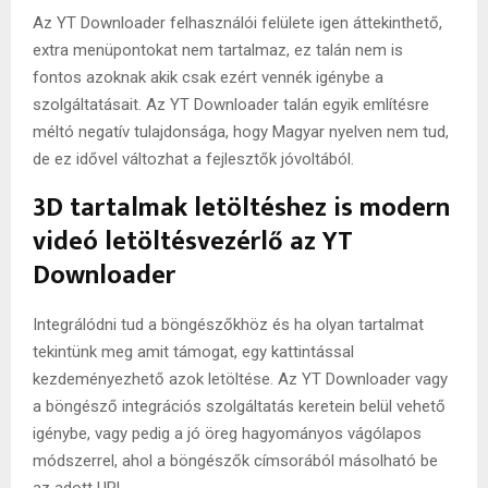
Az YT Downloader felhasználói felülete igen áttekinthető,
extra menüpontokat nem tartalmaz, ez talán nem is
fontos azoknak akik csak ezért vennék igénybe a
szolgáltatásait. Az YT Downloader talán egyik említésre
méltó negatív tulajdonsága, hogy Magyar nyelven nem tud,
de ez idővel változhat a fejlesztők jóvoltából.
3D tartalmak letöltéshez is modern
videó letöltésvezérlő az YT
Downloader
Integrálódni tud a böngészőkhöz és ha olyan tartalmat
tekintünk meg amit támogat, egy kattintással
kezdeményezhető azok letöltése. Az YT Downloader vagy
a böngésző integrációs szolgáltatás keretein belül vehető
igénybe, vagy pedig a jó öreg hagyományos vágólapos
módszerrel, ahol a böngészők címsorából másolható be
az adott URL.