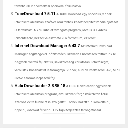
továbbá 3D videóletöltési opciókkal felruházva....
TubeDownload 7.5.11
A TubeDownload egy speciális, videók
letöltésére alkalmas szoftver, ami többek között beépített médialejátszót
is tartalmaz. A YouTube-ot támogató program, ideális 3D videók
lementésére, kézzel választható ki a formátum, ez lehet...
Internet Download Manager 6.43.7
Az Internet Download
Manager segítségével időzíthetően, szakadás mentesen tölthetünk le
nagyobb méretű fájlokat is, sávszélesség korlátozási lehetőséget,
várólisták használatát is támogatja. Videók, audiók letöltésénél AVI, MP3
illetve számos népszerű fájl...
Hulu Downloader 2.8.95.18
A Hulu Downloader egy videók
letöltésére alkalmas program, ami szóban forgó műveleten felül
számos extra funkciót is szolgáltat. Többek között tud konvertálni,
rippelni, videókat felvenni. FLV fájlkiterjesztés támogatással....