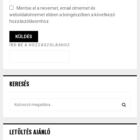
Mentse el a nevemet, email címemet és
weboldalcímemet ebben a böngészőben a következő
hozzászólásomhoz.
ÍRD BE A HOZZÁSZÓLÁSHOZ
KERESÉS
S
e
a
S
r
c
E
LETÖLTÉS AJÁNLÓ
h