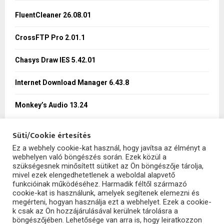
f
A
o
FluentCleaner 26.08.01
r
R
:
CrossFTP Pro 2.01.1
C
Chasys Draw IES 5.42.01
H
Internet Download Manager 6.43.8
Monkey’s Audio 13.24
Süti/Cookie értesítés
Ez a webhely cookie-kat használ, hogy javítsa az élményt a
webhelyen való böngészés során. Ezek közül a
SzoftHub
szükségesnek minősített sütiket az Ön böngészője tárolja,
mivel ezek elengedhetetlenek a weboldal alapvető
funkcióinak működéséhez. Harmadik féltől származó
cookie-kat is használunk, amelyek segítenek elemezni és
megérteni, hogyan használja ezt a webhelyet. Ezek a cookie-
k csak az Ön hozzájárulásával kerülnek tárolásra a
böngészőjében. Lehetősége van arra is, hogy leiratkozzon