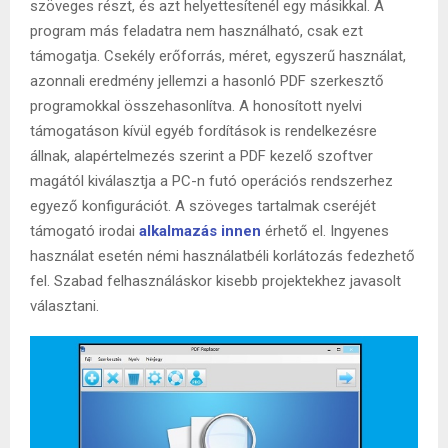
szöveges részt, és azt helyettesítenél egy másikkal. A
program más feladatra nem használható, csak ezt
támogatja. Csekély erőforrás, méret, egyszerű használat,
azonnali eredmény jellemzi a hasonló PDF szerkesztő
programokkal összehasonlítva. A honosított nyelvi
támogatáson kívül egyéb fordítások is rendelkezésre
állnak, alapértelmezés szerint a PDF kezelő szoftver
magától kiválasztja a PC-n futó operációs rendszerhez
egyező konfigurációt. A szöveges tartalmak cseréjét
támogató irodai
alkalmazás innen
érhető el. Ingyenes
használat esetén némi használatbéli korlátozás fedezhető
fel. Szabad felhasználáskor kisebb projektekhez javasolt
választani.