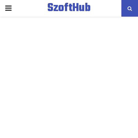
SzoftHub
PRIMARY
MENU