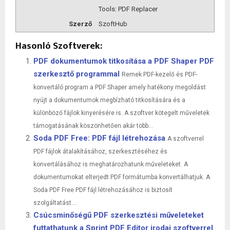
Tools: PDF Replacer
Szerző
SzoftHub
Hasonló Szoftverek:
PDF dokumentumok titkosítása a PDF Shaper PDF
szerkesztő programmal
Remek PDF-kezelő és PDF-
konvertáló program a PDF Shaper amely hatékony megoldást
nyújt a dokumentumok megbízható titkosítására és a
különböző fájlok kinyerésére is. A szoftver kötegelt műveletek
támogatásának köszönhetően akár több...
Soda PDF Free: PDF fájl létrehozása
A szoftverrel
PDF fájlok átalakításához, szerkesztéséhez és
konvertálásához is meghatározhatunk műveleteket. A
dokumentumokat elterjedt PDF formátumba konvertálhatjuk. A
Soda PDF Free PDF fájl létrehozásához is biztosít
szolgáltatást....
Csúcsminőségű PDF szerkesztési műveleteket
futtathatunk a Sprint PDF Editor irodai szoftverrel