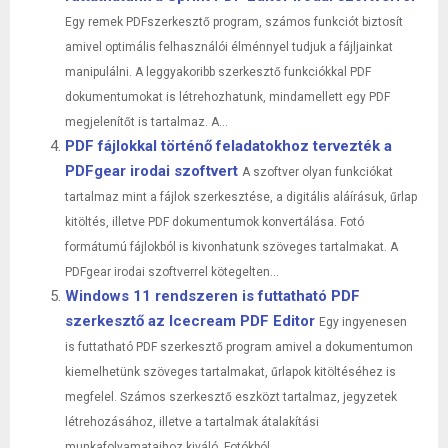
Egy remek PDFszerkesztő program, számos funkciót biztosít
amivel optimális felhasználói élménnyel tudjuk a fájljainkat
manipulálni. A leggyakoribb szerkesztő funkciókkal PDF
dokumentumokat is létrehozhatunk, mindamellett egy PDF
megjelenítőt is tartalmaz. A...
PDF fájlokkal történő feladatokhoz tervezték a
PDFgear irodai szoftvert
A szoftver olyan funkciókat
tartalmaz mint a fájlok szerkesztése, a digitális aláírásuk, űrlap
kitöltés, illetve PDF dokumentumok konvertálása. Fotó
formátumú fájlokból is kivonhatunk szöveges tartalmakat. A
PDFgear irodai szoftverrel kötegelten...
Windows 11 rendszeren is futtatható PDF
szerkesztő az Icecream PDF Editor
Egy ingyenesen
is futtatható PDF szerkesztő program amivel a dokumentumon
kiemelhetünk szöveges tartalmakat, űrlapok kitöltéséhez is
megfelel. Számos szerkesztő eszközt tartalmaz, jegyzetek
létrehozásához, illetve a tartalmak átalakítási
munkafolyamataihoz kiváló. Fotókból,...