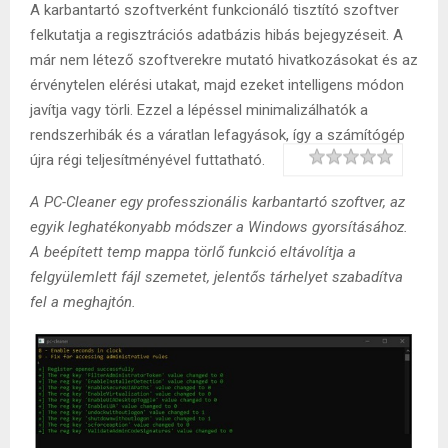
A karbantartó szoftverként funkcionáló tisztító szoftver
felkutatja a regisztrációs adatbázis hibás bejegyzéseit. A
már nem létező szoftverekre mutató hivatkozásokat és az
érvénytelen elérési utakat, majd ezeket intelligens módon
javítja vagy törli. Ezzel a lépéssel minimalizálhatók a
rendszerhibák és a váratlan lefagyások, így a számítógép
Rating
1 star
2 stars
3 stars
4 stars
5 stars
újra régi teljesítményével futtatható.
A PC-Cleaner egy professzionális karbantartó szoftver, az
egyik leghatékonyabb módszer a Windows gyorsításához.
A beépített temp mappa törlő funkció eltávolítja a
felgyülemlett fájl szemetet, jelentős tárhelyet szabadítva
fel a meghajtón.