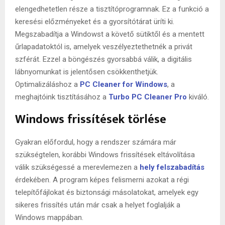
elengedhetetlen része a tisztítóprogramnak. Ez a funkció a
keresési előzményeket és a gyorsítótárat üríti ki.
Megszabadítja a Windowst a követő sütiktől és a mentett
űrlapadatoktól is, amelyek veszélyeztethetnék a privát
szférát. Ezzel a böngészés gyorsabbá válik, a digitális
lábnyomunkat is jelentősen csökkenthetjük.
Optimalizáláshoz a
PC Cleaner for Windows
, a
meghajtóink tisztításához a
Turbo PC Cleaner Pro
kiváló.
Windows frissítések törlése
Gyakran előfordul, hogy a rendszer számára már
szükségtelen, korábbi Windows frissítések eltávolítása
válik szükségessé a merevlemezen a
hely felszabadítás
érdekében. A program képes felismerni azokat a régi
telepítőfájlokat és biztonsági másolatokat, amelyek egy
sikeres frissítés után már csak a helyet foglalják a
Windows mappában.