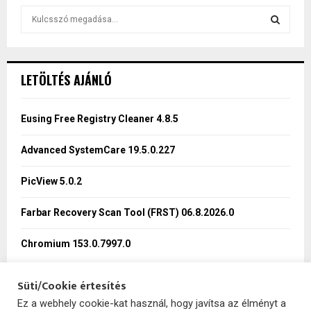
S
e
a
S
r
c
E
LETÖLTÉS AJÁNLÓ
h
f
A
o
Eusing Free Registry Cleaner 4.8.5
r
R
:
Advanced SystemCare 19.5.0.227
C
PicView 5.0.2
H
Farbar Recovery Scan Tool (FRST) 06.8.2026.0
Chromium 153.0.7997.0
Süti/Cookie értesítés
Ez a webhely cookie-kat használ, hogy javítsa az élményt a