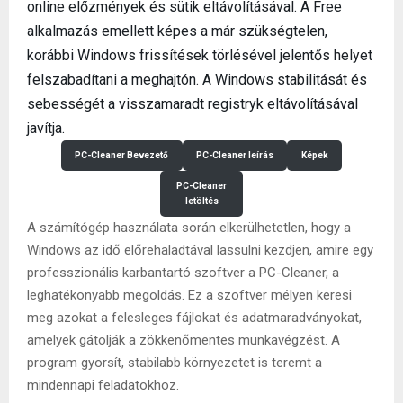
online előzmények és sütik eltávolításával. A Free
alkalmazás emellett képes a már szükségtelen,
korábbi Windows frissítések törlésével jelentős helyet
felszabadítani a meghajtón. A Windows stabilitását és
sebességét a visszamaradt registryk eltávolításával
javítja.
PC-Cleaner Bevezető
PC-Cleaner leírás
Képek
PC-Cleaner
letöltés
A számítógép használata során elkerülhetetlen, hogy a
Windows az idő előrehaladtával lassulni kezdjen, amire egy
professzionális karbantartó szoftver a PC-Cleaner, a
leghatékonyabb megoldás. Ez a szoftver mélyen keresi
meg azokat a felesleges fájlokat és adatmaradványokat,
amelyek gátolják a zökkenőmentes munkavégzést. A
program gyorsít, stabilabb környezetet is teremt a
mindennapi feladatokhoz.