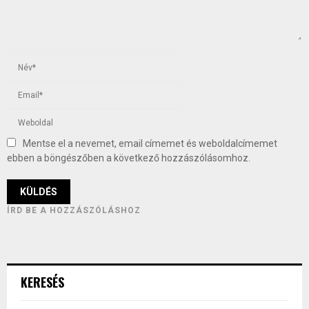
Mentse el a nevemet, email címemet és weboldalcímemet
ebben a böngészőben a következő hozzászólásomhoz.
ÍRD BE A HOZZÁSZÓLÁSHOZ
KERESÉS