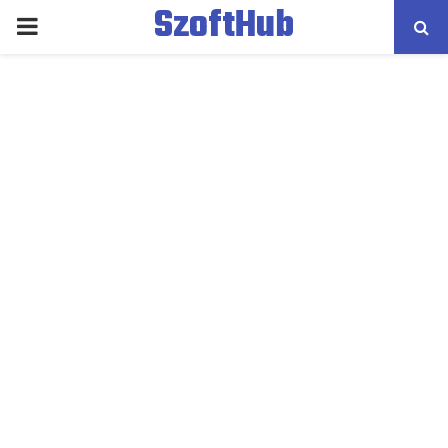
SzoftHub
PRIMARY
MENU