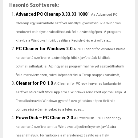
Hasonló Szoftverek:
Advanced PC Cleanup 3.33.33.10081
Az Advanced PC
Cleanup egy karbantartó szoftver amellyel gyorsíthatjuk a Windows
rendszert és helyet szabadíthatunk fel a számítógépen. A program
kijavítja a Windows hibáit, tisztítja a Registryt, és eltávolítja a...
PC Cleaner for Windows 2.0
A PC Cleaner for Windows kiváló
karbantartó szoftverrel számítógép hibák javíthatóak ki, általa
optimalizálhatjuk is. Az ingyenes programmal helyet szabadíthatunk
fel a merevlemezen, mivel képes törölni a Temp mappák tartalmát,...
Cleaner for PC 1.0
A Cleaner for PC egy ingyenes karbantartó
szoftver, Microsoft Store App ami a Windows rendszert optimalizálja. A
Free alkalmazás Windows gyorsító szolgáltatása képes törölni a
böngészési előzményeket és a felesleges...
PowerDisk – PC Cleaner 2.0
A PowerDisk - PC Cleaner egy
karbantartó szoftver amit a Windows teljesítményének javítására
használhatjuk. Fő funkciója a merevlemez tisztító és a hely