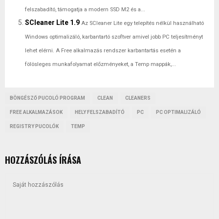
felszabadító, támogatja a modern SSD M2 és a...
SCleaner Lite 1.9
Az SCleaner Lite egy telepítés nélkül használható
Windows optimalizáló, karbantartó szoftver amivel jobb PC teljesítményt
lehet elérni. A Free alkalmazás rendszer karbantartás esetén a
fölösleges munkafolyamat előzményeket, a Temp mappák,...
BÖNGÉSZŐ PUCOLÓ PROGRAM
CLEAN
CLEANERS
FREE ALKALMAZÁSOK
HELY FELSZABADÍTÓ
PC
PC OPTIMALIZÁLÓ
REGISTRY PUCOLÓK
TEMP
HOZZÁSZÓLÁS ÍRÁSA