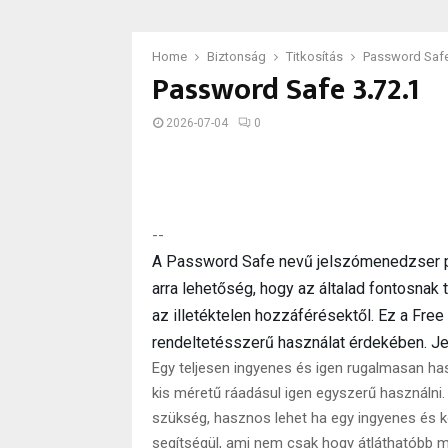
Home
Biztonság
Titkosítás
Password Safe
Password Safe 3.72.1
2026-07-04
0
--
A Password Safe nevű jelszómenedzser p
arra lehetőség, hogy az általad fontosnak 
az illetéktelen hozzáférésektől. Ez a Fr
rendeltetésszerű használat érdekében. Jel
Egy teljesen ingyenes és igen rugalmasan h
kis méretű ráadásul igen egyszerű használni
szükség, hasznos lehet ha egy ingyenes és 
segítségül, ami nem csak hogy átláthatóbb 