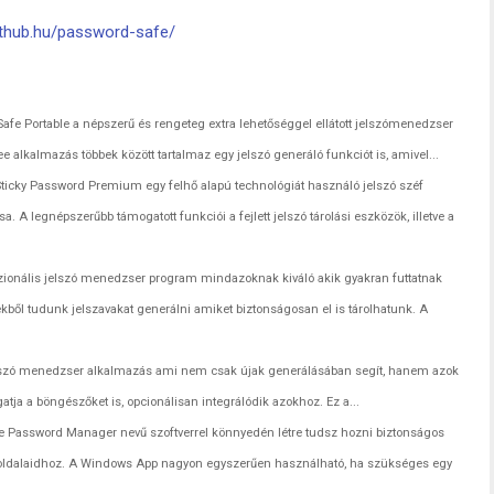
fthub.hu/password-safe/
afe Portable a népszerű és rengeteg extra lehetőséggel ellátott jelszómenedzser
ee alkalmazás többek között tartalmaz egy jelszó generáló funkciót is, amivel...
ticky Password Premium egy felhő alapú technológiát használó jelszó széf
 A legnépszerűbb támogatott funkciói a fejlett jelszó tárolási eszközök, illetve a
ionális jelszó menedzser program mindazoknak kiváló akik gyakran futtatnak
rekből tudunk jelszavakat generálni amiket biztonságosan el is tárolhatunk. A
elszó menedzser alkalmazás ami nem csak újak generálásában segít, hanem azok
atja a böngészőket is, opcionálisan integrálódik azokhoz. Ez a...
e Password Manager nevű szoftverrel könnyedén létre tudsz hozni biztonságos
tt oldalaidhoz. A Windows App nagyon egyszerűen használható, ha szükséges egy