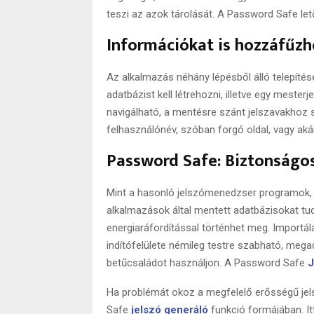
teszi az azok tárolását. A Password Safe le
Információkat is hozzáfűz
Az alkalmazás néhány lépésből álló telepítése
adatbázist kell létrehozni, illetve egy mest
navigálható, a mentésre szánt jelszavakhoz
felhasználónév, szóban forgó oldal, vagy aká
Password Safe: Biztonságos
Mint a hasonló jelszómenedzser programok, 
alkalmazások által mentett adatbázisokat tudj
energiaráfordítással történhet meg. Importá
indítófelülete némileg testre szabható, mega
betűcsaládot használjon. A Password Safe
J
Ha problémát okoz a megfelelő erősségű jels
Safe
jelszó generáló
funkció formájában. It