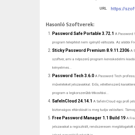
URL
https://szo
Hasonló Szoftverek:
Password Safe Portable 3.72.1
A Password S
program telepítést nem igénylő változata. Az alábbi Fr
Sticky Password Premium 8.9.11.2306
A S
szoftver, ami a népszerű program kereskedelmi kiadása.
kényelmes...
Password Tech 3.6.0
A Password Tech professz
műveleteket jelszavakkal. Erős, véletlenszerű karakte
program a legkorszerűbb titkosítási...
SafeInCloud 24.14.1
A SafeInCloud egy profi j
biztonságos eltárolását is meg tudja valósítani. Támog
Free Password Manager 1.1 Build 19
A Fre
jelszavakat a regisztrált, rendszeresen meglátogato