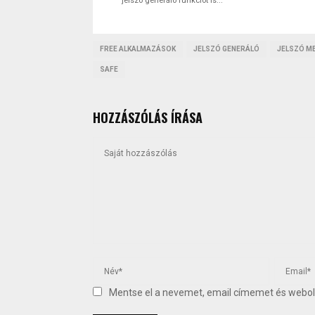
jelszó generáló funkciót is...
FREE ALKALMAZÁSOK
JELSZÓ GENERÁLÓ
JELSZÓ M
SAFE
HOZZÁSZÓLÁS ÍRÁSA
Mentse el a nevemet, email címemet és web