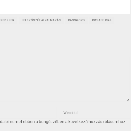
ENEDZSER
JELSZÓSZÉF ALKALMAZÁS
PASSWORD
PWSAFE.ORG
oldalcímemet ebben a böngészőben a következő hozzászólásomhoz.