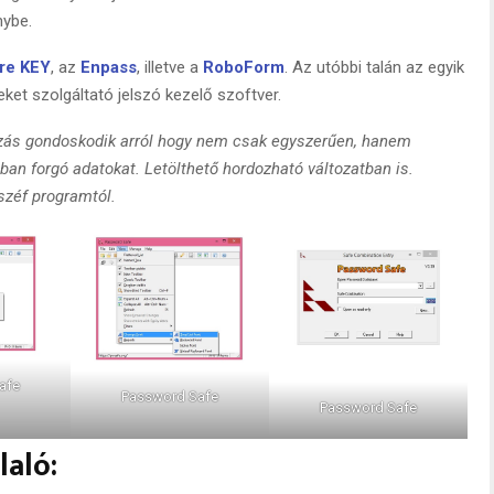
nybe.
re KEY
, az
Enpass
, illetve a
RoboForm
. Az utóbbi talán az egyik
et szolgáltató jelszó kezelő szoftver.
zás gondoskodik arról hogy nem csak egyszerűen, hanem
an forgó adatokat. Letölthető hordozható változatban is.
 széf programtól.
afe
Password Safe
Password Safe
laló: