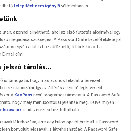
tölthető
telepítést nem igénylő
változatban is.
hetünk
 után, azonnal elindítható, ahol az első futtatás alkalmával egy
erjelszó megadása szükséges. A Password Safe kezelőfelülete jól
 számos egyéb adat is hozzáfűzhető, többek között a
r E-mail cím.
 jelszó tárolás…
ő is támogatja, hogy más azonos feladatra tervezett
on szinkronizálni, így az áttérés a lehető legkevesebb
láskor a
KeePass
nevű programot támogatja. A Password Safe
dható, hogy mely menüpontokat jelenítse meg, illetve milyen
elszavaink
rendszerezéséhez futtatható.
zavak létrehozása, erre egy külön opciót biztosít a Password
t igen bonyolult jelszavak is létrehozhatóak. A Password Safe