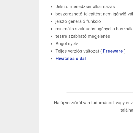
Jelszó menedzser alkalmazás
beszerezhető telepítést nem igénylő vá
jelszó generáló funkció
minimális szaktudást igényel a használ
testre szabható megjelenés
Angol nyelv
Teljes verziós változat (
Freeware
)
Hivatalos oldal
Ha új verzióról van tudomásod, vagy észr
találh