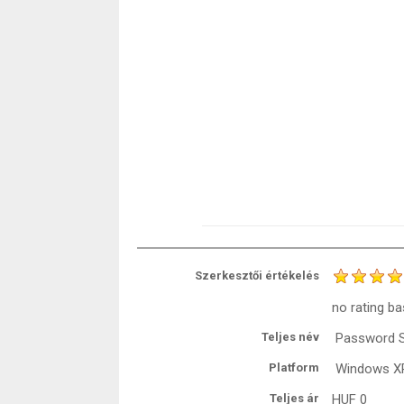
Szerkesztői értékelés
no rating
ba
Teljes név
Password 
Platform
Windows XP 
Teljes ár
HUF
0