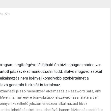
 3.72.1
rogram segítségével átlátható és biztonságos módon van
tartott jelszavakat menedzselni tudd, illetve megóvd azokat
ee alkalmazás nem igényel komolyabb szakértelmet a
szó generáló funkciót is tartalmaz.
asználható jelszó menedzser alkalmazás a Password Safe, ami
. Mivel ma már egyre bonyolultabb jelszavak használatára van
könnyen kezelhető jelszómenedzser alkalmazást hívsz
mentési lehetőségeket tesz lehetővé, hanem biztonságosabbá is