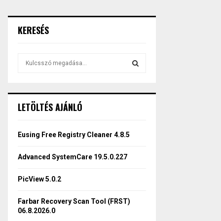
KERESÉS
S
e
a
S
r
c
E
LETÖLTÉS AJÁNLÓ
h
f
A
o
Eusing Free Registry Cleaner 4.8.5
r
R
:
Advanced SystemCare 19.5.0.227
C
PicView 5.0.2
H
Farbar Recovery Scan Tool (FRST)
06.8.2026.0