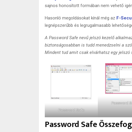
sajnos honosított formában nem vehető igé
Hasonló megoldásokat kínál még az
F-Secu
legnépszerűbb és legrugalmasabb lehetőségek
A Password Safe nevű jelszó kezelő alkalma
biztonságosabban is tudd menedzselni a szób
Mindent tud amit csak elvárhatsz egy jelszó
Password S
Password Safe
Password Safe Összefog