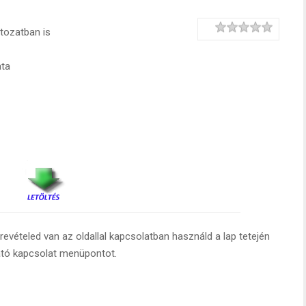
Rating
1 star
2 stars
3 stars
4 stars
5 stars
ltozatban is
ata
evételed van az oldallal kapcsolatban használd a lap tetején
ató kapcsolat menüpontot.