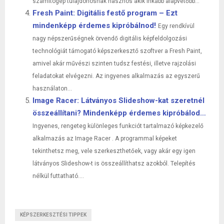
számítógép tulajdonosnak hasznos akik inkább alapvetőbb...
Fresh Paint: Digitális festő program – Ezt
mindenképp érdemes kipróbálnod!
Egy rendkívül
nagy népszerűségnek örvendő digitális képfeldolgozási
technológiát támogató képszerkesztő szoftver a Fresh Paint,
amivel akár művészi szinten tudsz festési, illetve rajzolási
feladatokat elvégezni. Az ingyenes alkalmazás az egyszerű
használaton...
Image Racer: Látványos Slideshow-kat szeretnél
összeállítani? Mindenképp érdemes kipróbálod…
Ingyenes, rengeteg különleges funkciót tartalmazó képkezelő
alkalmazás az Image Racer . A programmal képeket
tekinthetsz meg, vele szerkeszthetőek, vagy akár egy igen
látványos Slideshow-t is összeállíthatsz azokból. Telepítés
nélkül futtatható....
KÉPSZERKESZTÉSI TIPPEK