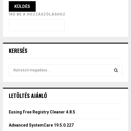
ÍRD BE A HOZZÁSZÓLÁSHOZ
KERESÉS
S
e
a
S
r
c
E
LETÖLTÉS AJÁNLÓ
h
f
A
o
Eusing Free Registry Cleaner 4.8.5
r
R
:
Advanced SystemCare 19.5.0.227
C