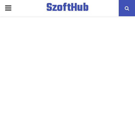
SzoftHub
PRIMARY
MENU