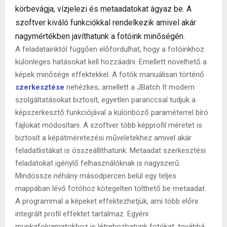
körbevágja, vízjelezi és metaadatokat ágyaz be. A
szoftver kiváló funkciókkal rendelkezik amivel akár
nagymértékben javíthatunk a fotóink minőségén.
A feladatainktól függően előfordulhat, hogy a fotóinkhoz
különleges hatásokat kell hozzáadni. Emellett növelhető a
képek minősége effektekkel. A fotók manuálisan történő
szerkesztése
nehézkes, amellett a JBatch It modern
szolgáltatásokat biztosít, egyetlen paranccsal tudjuk a
képszerkesztő funkciójával a különböző paraméterrel bíró
fájlokat módosítani. A szoftver több képprofil méretet is
biztosít a képátméretezési műveletekhez amivel akár
feladatlistákat is összeállíthatunk. Metaadat szerkesztési
feladatokat igénylő felhasználóknak is nagyszerű.
Mindössze néhány másodpercen belül egy teljes
mappában lévő fotóhoz kötegelten tölthető be metaadat.
A programmal a képeket effektezhetjük, ami több előre
integrált profil effektet tartalmaz. Egyéni
munkafolyamatokhoz is létrehozhatunk fotókat, továbbá