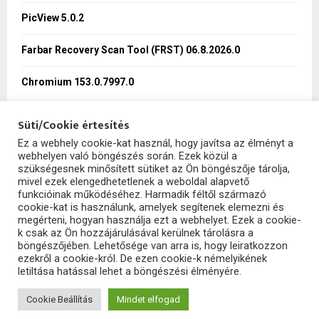
PicView 5.0.2
H
Farbar Recovery Scan Tool (FRST) 06.8.2026.0
Chromium 153.0.7997.0
Süti/Cookie értesítés
Ez a webhely cookie-kat használ, hogy javítsa az élményt a
webhelyen való böngészés során. Ezek közül a
SzoftHub
szükségesnek minősített sütiket az Ön böngészője tárolja,
mivel ezek elengedhetetlenek a weboldal alapvető
funkcióinak működéséhez. Harmadik féltől származó
cookie-kat is használunk, amelyek segítenek elemezni és
megérteni, hogyan használja ezt a webhelyet. Ezek a cookie-
k csak az Ön hozzájárulásával kerülnek tárolásra a
böngészőjében. Lehetősége van arra is, hogy leiratkozzon
ezekről a cookie-król. De ezen cookie-k némelyikének
letiltása hatással lehet a böngészési élményére.
2025 - szofthub.hu. All Right Reserved.
SzoftHub
Cookie Beállítás
Mindet elfogad
Adatvédelem
Kapcsolat