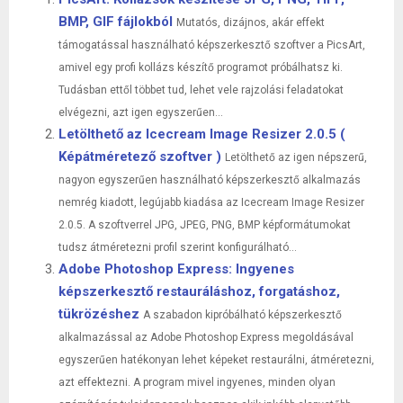
BMP, GIF fájlokból
Mutatós, dizájnos, akár effekt
támogatással használható képszerkesztő szoftver a PicsArt,
amivel egy profi kollázs készítő programot próbálhatsz ki.
Tudásban ettől többet tud, lehet vele rajzolási feladatokat
elvégezni, azt igen egyszerűen...
Letölthető az Icecream Image Resizer 2.0.5 (
Képátméretező szoftver )
Letölthető az igen népszerű,
nagyon egyszerűen használható képszerkesztő alkalmazás
nemrég kiadott, legújabb kiadása az Icecream Image Resizer
2.0.5. A szoftverrel JPG, JPEG, PNG, BMP képformátumokat
tudsz átméretezni profil szerint konfigurálható...
Adobe Photoshop Express: Ingyenes
képszerkesztő restauráláshoz, forgatáshoz,
tükrözéshez
A szabadon kipróbálható képszerkesztő
alkalmazással az Adobe Photoshop Express megoldásával
egyszerűen hatékonyan lehet képeket restaurálni, átméretezni,
azt effektezni. A program mivel ingyenes, minden olyan