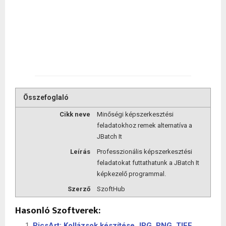
Összefoglaló
Cikk neve
Minőségi képszerkesztési
feladatokhoz remek alternatíva a
JBatch It
Leírás
Professzionális képszerkesztési
feladatokat futtathatunk a JBatch It
képkezelő programmal.
Szerző
SzoftHub
Hasonló Szoftverek:
PicsArt: Kollázsok készítése JPG, PNG, TIFF,