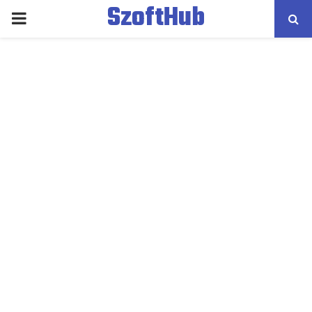
SzoftHub
PRIMARY
MENU