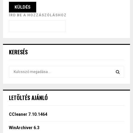
ÍRD BE A HOZZÁSZÓLÁSHOZ
KERESÉS
S
e
a
S
r
c
E
LETÖLTÉS AJÁNLÓ
h
f
A
o
CCleaner 7.10.1464
r
R
:
WinArchiver 6.3
C