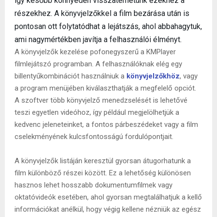
így később könnyedén visszatérhetünk ezekhez a
részekhez. A könyvjelzőkkel a film bezárása után is
pontosan ott folytatódhat a lejátszás, ahol abbahagytuk,
ami nagymértékben javítja a felhasználói élményt.
A könyvjelzők kezelése pofonegyszerű a KMPlayer
filmlejátszó programban. A felhasználóknak elég egy
billentyűkombinációt használniuk a
könyvjelzőkhöz
, vagy
a program menüjében kiválaszthatják a megfelelő opciót.
A szoftver több könyvjelző menedzselését is lehetővé
teszi egyetlen videóhoz, így például megjelölhetjük a
kedvenc jeleneteinket, a fontos párbeszédeket vagy a film
cselekményének kulcsfontosságú fordulópontjait.
A könyvjelzők listáján keresztül gyorsan átugorhatunk a
film különböző részei között. Ez a lehetőség különösen
hasznos lehet hosszabb dokumentumfilmek vagy
oktatóvideók esetében, ahol gyorsan megtalálhatjuk a kellő
információkat anélkül, hogy végig kellene nézniük az egész