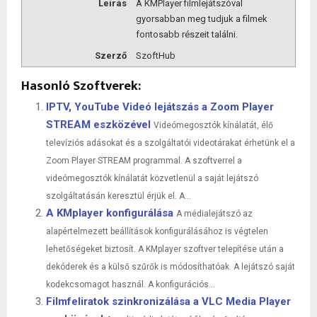
Leírás
A KMPlayer filmlejátszóval
gyorsabban meg tudjuk a filmek
fontosabb részeit találni.
Szerző
SzoftHub
Hasonló Szoftverek:
IPTV, YouTube Videó lejátszás a Zoom Player
STREAM eszközével
Videómegosztók kínálatát, élő
televíziós adásokat és a szolgáltatói videotárakat érhetünk el a
Zoom Player STREAM programmal. A szoftverrel a
videómegosztók kínálatát közvetlenül a saját lejátszó
szolgáltatásán keresztül érjük el. A...
A KMplayer konfigurálása
A médialejátszó az
alapértelmezett beállítások konfigurálásához is végtelen
lehetőségeket biztosít. A KMplayer szoftver telepítése után a
dekóderek és a külső szűrők is módosíthatóak. A lejátszó saját
kodekcsomagot használ. A konfigurációs...
Filmfeliratok szinkronizálása a VLC Media Player