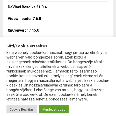
DaVinci Resolve 21.0.4
H
Vidownloader 7.6.8
XnConvert 1.115.0
Süti/Cookie értesítés
Ez a webhely cookie-kat használ, hogy javítsa az élményt a
webhelyen való böngészés során. Ezek közül a
SzoftHub
szükségesnek minősített sütiket az Ön böngészője tárolja,
mivel ezek elengedhetetlenek a weboldal alapvető
funkcióinak működéséhez. Harmadik féltől származó
cookie-kat is használunk, amelyek segítenek elemezni és
megérteni, hogyan használja ezt a webhelyet. Ezek a cookie-
k csak az Ön hozzájárulásával kerülnek tárolásra a
böngészőjében. Lehetősége van arra is, hogy leiratkozzon
ezekről a cookie-król. De ezen cookie-k némelyikének
letiltása hatással lehet a böngészési élményére.
2025 - szofthub.hu. All Right Reserved.
SzoftHub
Cookie Beállítás
Mindet elfogad