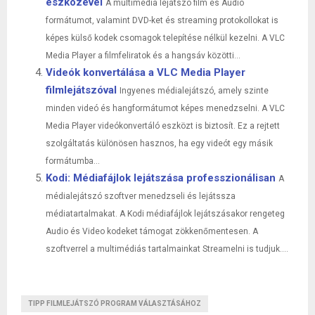
eszközével
A multimédia lejátszó film és Audió
formátumot, valamint DVD-ket és streaming protokollokat is
képes külső kodek csomagok telepítése nélkül kezelni. A VLC
Media Player a filmfeliratok és a hangsáv közötti...
Videók konvertálása a VLC Media Player
filmlejátszóval
Ingyenes médialejátszó, amely szinte
minden videó és hangformátumot képes menedzselni. A VLC
Media Player videókonvertáló eszközt is biztosít. Ez a rejtett
szolgáltatás különösen hasznos, ha egy videót egy másik
formátumba...
Kodi: Médiafájlok lejátszása professzionálisan
A
médialejátszó szoftver menedzseli és lejátssza
médiatartalmakat. A Kodi médiafájlok lejátszásakor rengeteg
Audio és Video kodeket támogat zökkenőmentesen. A
szoftverrel a multimédiás tartalmainkat Streamelni is tudjuk....
TIPP FILMLEJÁTSZÓ PROGRAM VÁLASZTÁSÁHOZ