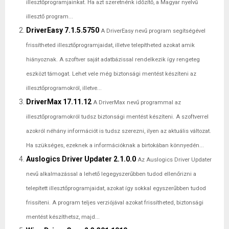
illesztőprogramjainkat. Ha azt szeretnénk időzítő, a Magyar nyelvű
illesztő program...
DriverEasy 7.1.5.5750
A DriverEasy nevű program segítségével
frissítheted illesztőprogramjaidat, illetve telepítheted azokat amik
hiányoznak. A szoftver saját adatbázissal rendelkezik így rengeteg
eszközt támogat. Lehet vele még biztonsági mentést készíteni az
illesztőprogramokról, illetve...
DriverMax 17.11.12
A DriverMax nevű programmal az
illesztőprogramokról tudsz biztonsági mentést készíteni. A szoftverrel
azokról néhány információt is tudsz szerezni, ilyen az aktuális változat.
Ha szükséges, ezeknek a információknak a birtokában könnyedén...
Auslogics Driver Updater 2.1.0.0
Az Auslogics Driver Updater
nevű alkalmazással a lehető legegyszerűbben tudod ellenőrizni a
telepített illesztőprogramjaidat, azokat így sokkal egyszerűbben tudod
frissíteni. A program teljes verziójával azokat frissítheted, biztonsági
mentést készíthetsz, majd...