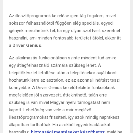
Az illesztőprogramok kezelése igen tág fogalom, mivel
sokszor felhasználótól függően elég speciális, egyedi
igények merülhetnek fel, ha egy olyan szoftvert szeretnél
használni, ami minden fontosabb területet átölel, akkor itt
a
Driver Genius
.
Az alkalmazás funkcionálisan szinte mindent tud amire
egy átlagfelhasználó számára szükség lehet. A
telepítőkészlet letöltése után a telepítésekor saját ikont
hozhatunk létre az asztalon, ez az azonnali indítást teszi
könnyebbé. A Driver Genius kezelőfelülete funkcióknak
megfelelően jól szervezett, áttekinthető, talán erre
szükség is van mivel Magyar nyelvi támogatást nem
kapott. Lehetőség van vele a már meglévő
illesztőprogramokat frissíteni, így azok mindig naprakész
állapotban tarthatóak. Ha azokból egyedi kiadásokat
használsz,
biztonsági mentéseket készíthetsz
, majd ha