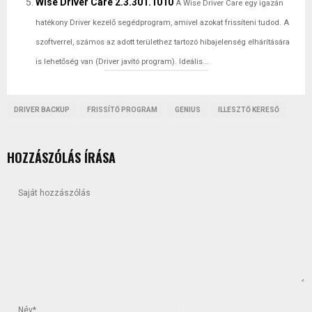
Wise Driver Care 2.3.301.1010
A Wise Driver Care egy igazán
hatékony Driver kezelő segédprogram, amivel azokat frissíteni tudod. A
szoftverrel, számos az adott területhez tartozó hibajelenség elhárítására
is lehetőség van (Driver javító program). Ideális...
DRIVER BACKUP
FRISSÍTŐ PROGRAM
GENIUS
ILLESZTŐ KERESŐ
HOZZÁSZÓLÁS ÍRÁSA