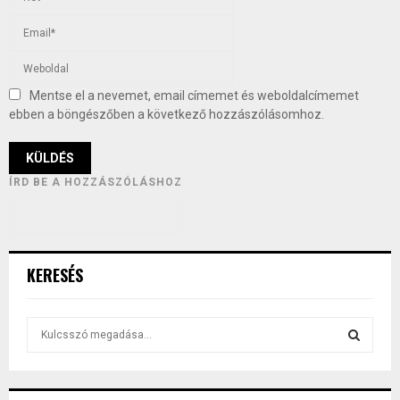
Mentse el a nevemet, email címemet és weboldalcímemet
ebben a böngészőben a következő hozzászólásomhoz.
ÍRD BE A HOZZÁSZÓLÁSHOZ
KERESÉS
S
e
a
S
r