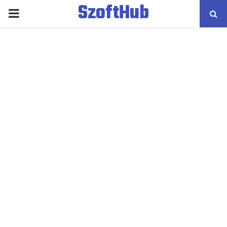
SzoftHub
PRIMARY
MENU