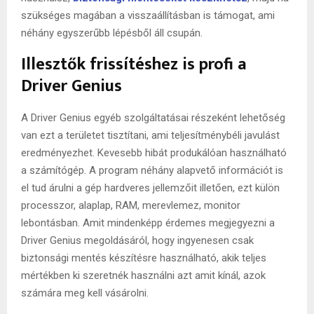
szükséges magában a visszaállításban is támogat, ami
néhány egyszerűbb lépésből áll csupán.
Illesztők frissítéshez is profi a
Driver Genius
A Driver Genius egyéb szolgáltatásai részeként lehetőség
van ezt a területet tisztítani, ami teljesítménybéli javulást
eredményezhet. Kevesebb hibát produkálóan használható
a számítógép. A program néhány alapvető információt is
el tud árulni a gép hardveres jellemzőit illetően, ezt külön
processzor, alaplap, RAM, merevlemez, monitor
lebontásban. Amit mindenképp érdemes megjegyezni a
Driver Genius megoldásáról, hogy ingyenesen csak
biztonsági mentés készítésre használható, akik teljes
mértékben ki szeretnék használni azt amit kínál, azok
számára meg kell vásárolni.