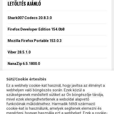
c
E
LETÖLTÉS AJÁNLÓ
h
f
A
o
Shark007 Codecs 20.8.3.0
r
R
:
Firefox Developer Edition 154.0b8
C
Mozilla Firefox Portable 153.0.3
H
Viber 28.5.1.0
NanaZip 6.5.1800.0
Süti/Cookie értesítés
Ez a webhely cookie-kat használ, hogy javítsa az élményt a
webhelyen való böngészés során. Ezek közül a
SzoftHub
szükségesnek minősített sütiket az Ön böngészője tárolja,
mivel ezek elengedhetetlenek a weboldal alapvető
funkcióinak működéséhez. Harmadik féltől származó
cookie-kat is használunk, amelyek segítenek elemezni és
megérteni, hogyan használja ezt a webhelyet. Ezek a cookie-