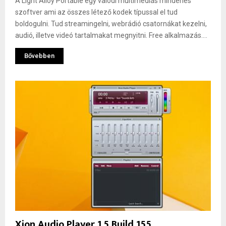
A Light Alloy Portable egy valódi multimédiás mindenes
szoftver ami az összes létező kodek típussal el tud
boldogulni. Tud streamingelni, webrádió csatornákat kezelni,
audió, illetve videó tartalmakat megnyitni. Free alkalmazás....
Bővebben
Xion Audio Player 1.5 Build 155