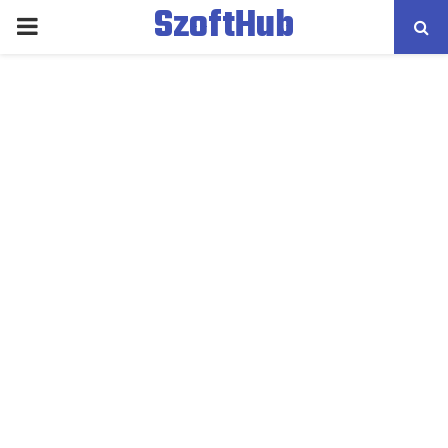
SzoftHub
PRIMARY
MENU