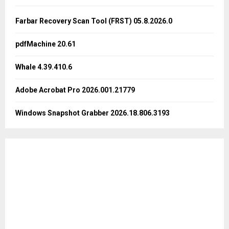
f
A
o
Farbar Recovery Scan Tool (FRST) 05.8.2026.0
r
R
:
pdfMachine 20.61
C
Whale 4.39.410.6
H
Adobe Acrobat Pro 2026.001.21779
Windows Snapshot Grabber 2026.18.806.3193