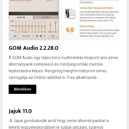
GOM Audio 2.2.28.0
A GOM Audio egy teljes körű multimédiás központ ami zenei
állományaink széleskörű és minőségromlás mentes
lejátszására képes. Rengeteg hangformátumot ismer,
támogatja az Online rádiókat is. Free alkalmazás....
Bővebben
Jajuk 11.0
A Jajuk gondoskodik arról hogy zenei állományainkat a
lehető legszéleskörűbben le tudjuk játszani, számos