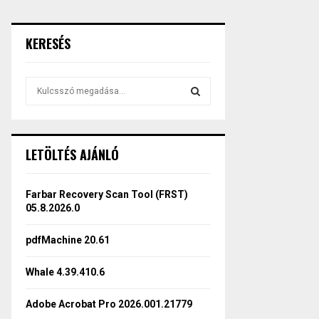
KERESÉS
S
e
a
S
r
c
E
LETÖLTÉS AJÁNLÓ
h
f
A
o
Farbar Recovery Scan Tool (FRST)
r
R
05.8.2026.0
:
C
pdfMachine 20.61
H
Whale 4.39.410.6
Adobe Acrobat Pro 2026.001.21779