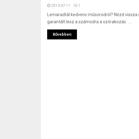
2013-07-11
1
Lemaradtál kedvenc műsorodról? Nézd vissza 
garantált lesz a számodra a szórakozás. ...
Bővebben