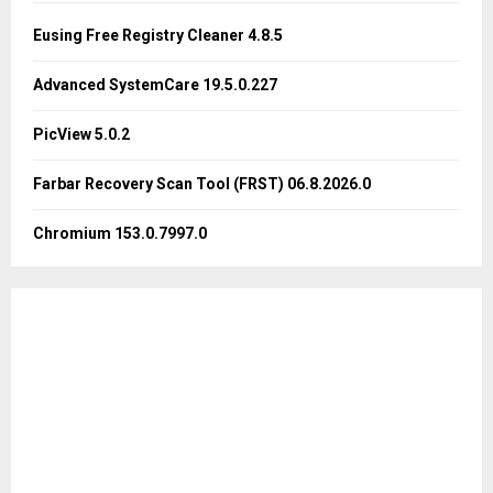
f
A
o
Eusing Free Registry Cleaner 4.8.5
r
R
:
Advanced SystemCare 19.5.0.227
C
PicView 5.0.2
H
Farbar Recovery Scan Tool (FRST) 06.8.2026.0
Chromium 153.0.7997.0