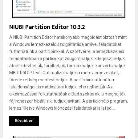
NIUBI Partition Editor 10.3.2
A NIUBI Partition Editor hatékonyabb megoldást biztosít mint
a Windows lemezkezelő szolgáltatása amivel feladatokat
futtathatunk a partícióinkkal. A szoftverrel a lemezkezelési
feladatainkban a partíciókat zsugoríthatjuk, kiterjeszthetjük,
átméretezhetjük, törölhetjük, formázhatjuk, konvertálhatjuk
MBR-ből GPT-vé. Optimalizálhatjuk a merevlemezeinket,
töredezettség mentesíthetjük. A partícióink attribútum
tulajdonságait is módosítani tudjuk, el is rejthetjük. Az
alkalmazással felkutathatóak a Bad szektorok, a meghajtók
fájlrendszer hibáit is ki tudjuk javítani. A particionáló program,
lemez, illetve Windows klónozási feladatokat is lefed....
Bővebben