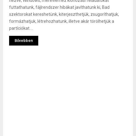
nézve, Windows, merevlemez klónozási feladatokat
futtathatunk, fájlrendszer hibákat javíthatunk ki, Bad
szektorokat kereshetünk, kiterjeszthetjük, zsugoríthatjuk,
formázhatjuk, létrehozhatunk, illetve akár törölhetjük a
partíciókat....
Bővebben