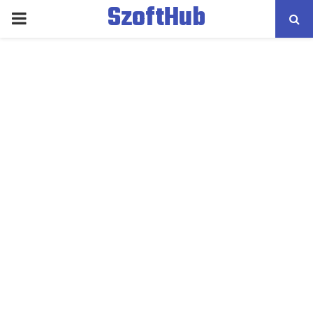
SzoftHub
PRIMARY
MENU