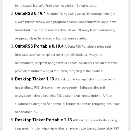
böngészést biztosít. Free alkalmazásként futtathatod....
QuiteRSS 0.19.4
A QuiteRSS egy Magyar nyelvi támogatottságot
élvező hírcsatorna olvasó program aminek köszönhetően soha nem
maradunk le a legfrissebb hírekről. Amellett hogy free alkalmazás,
rengeteg olyan lehetőséget biztosít, ami az adott...
QuiteRSS Portable 0.19.4
A QuiteRSS Portable a népszerű
hírolvasó szoftver telepítést nem igénylő kiadása, Magyarul
használható, beépített böngészőt is kapott. Az alábbi Free alkalmazás
profinak tekinthető a saját területén, rengeteg testre szabási...
Desktop Ticker 1.13
A Desktop Ticker egy több módszerrel is
használható RSS olvasó amivel egyszerűen, felhasználóbarát
tervezéssel lehet a beállított RSS csatornákat megtekinteni. A Free
alkalmazás dizájnos felhasználói felülettel készült, rengeteg beállítást
használhatunk....
Desktop Ticker Portable 1.13
A Desktop Ticker Portable egy
ingyenes mindenképp kipróbálásra javasolt szoftver azoknak akik RSS