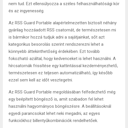
nem tud. Ezt ellensúlyozza a széles felhasználhatósági kör
és az ingyenesség.
Az RSS Guard Portable alapértelmezetten biztosít néhány
gyárilag hozzáadott RSS csatornát, de természetesen mi
is bármikor hozzá tudjuk adni a sajátjainkat, sőt azt
kategorikus besorolás szerint rendszerezni lehet a
könnyebb áttekinthetőség érdekében. Ezt tovább
fokozható azáltal, hogy kedvenceket is lehet használni. A
hírcsatornák frissítése egy kattintással kezdeményezhető,
természetesen ez teljesen automatizálható, így később
ezzel sem kell az időt vesztegetni.
Az RSS Guard Portable megoldásában felfedezhető még
egy beépített böngésző is, amit szabadon fel lehet
használni hagyományos böngészésre. A beállításoknál
egyedi parancsokat lehet neki megadni, az egyes
funkciókhoz billentyűkombinációk rendelhetőek.