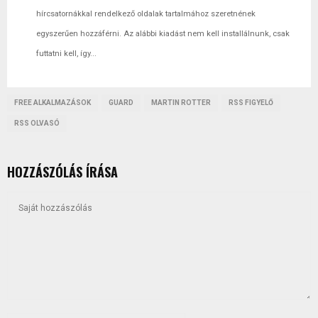
hírcsatornákkal rendelkező oldalak tartalmához szeretnének
egyszerűen hozzáférni. Az alábbi kiadást nem kell installálnunk, csak
futtatni kell, így...
FREE ALKALMAZÁSOK
GUARD
MARTIN ROTTER
RSS FIGYELŐ
RSS OLVASÓ
HOZZÁSZÓLÁS ÍRÁSA