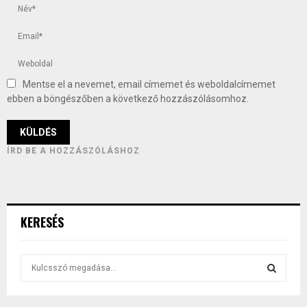
Mentse el a nevemet, email címemet és weboldalcímemet
ebben a böngészőben a következő hozzászólásomhoz.
ÍRD BE A HOZZÁSZÓLÁSHOZ
KERESÉS
S
e
a
S
r