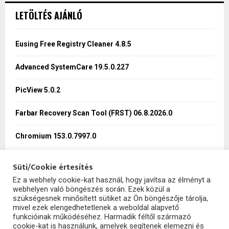
c
E
LETÖLTÉS AJÁNLÓ
h
f
A
o
Eusing Free Registry Cleaner 4.8.5
r
R
:
Advanced SystemCare 19.5.0.227
C
PicView 5.0.2
H
Farbar Recovery Scan Tool (FRST) 06.8.2026.0
Chromium 153.0.7997.0
Süti/Cookie értesítés
Ez a webhely cookie-kat használ, hogy javítsa az élményt a
webhelyen való böngészés során. Ezek közül a
SzoftHub
szükségesnek minősített sütiket az Ön böngészője tárolja,
mivel ezek elengedhetetlenek a weboldal alapvető
funkcióinak működéséhez. Harmadik féltől származó
cookie-kat is használunk, amelyek segítenek elemezni és