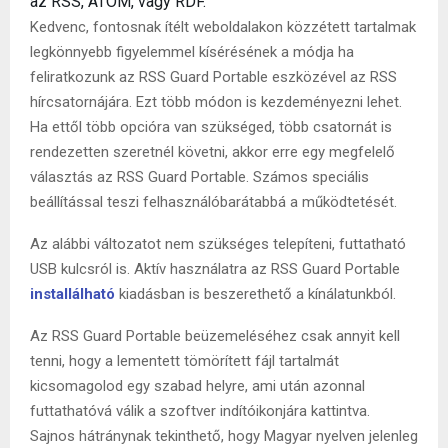
az RSS, ATOM, vagy RDF.
Kedvenc, fontosnak ítélt weboldalakon közzétett tartalmak
legkönnyebb figyelemmel kísérésének a módja ha
feliratkozunk az RSS Guard Portable eszközével az RSS
hírcsatornájára. Ezt több módon is kezdeményezni lehet.
Ha ettől több opcióra van szükséged, több csatornát is
rendezetten szeretnél követni, akkor erre egy megfelelő
választás az RSS Guard Portable. Számos speciális
beállítással teszi felhasználóbarátabbá a működtetését.
Az alábbi változatot nem szükséges telepíteni, futtatható
USB kulcsról is. Aktív használatra az RSS Guard Portable
installálható
kiadásban is beszerethető a kínálatunkból.
Az RSS Guard Portable beüzemeléséhez csak annyit kell
tenni, hogy a lementett tömörített fájl tartalmát
kicsomagolod egy szabad helyre, ami után azonnal
futtathatóvá válik a szoftver indítóikonjára kattintva.
Sajnos hátránynak tekinthető, hogy Magyar nyelven jelenleg