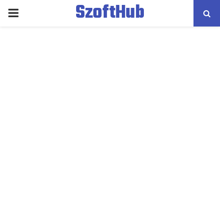
SzoftHub
PRIMARY
MENU