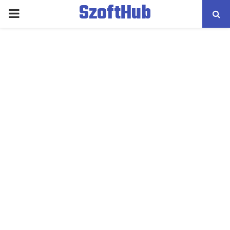
SzoftHub
PRIMARY
MENU