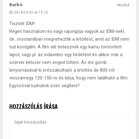
Barkó
VÁLASZ
2014-04-25 at 15:16
Tisztelt IDM!
Régen használom és nagy rajongója vagyok az IDM-nek!,
de…mostanában megnehezítik a letöltést, amit az IDM nem
tud korrigálni. A film elé betesznek egy kamu tömörített
lapot, vagy pl. az indavideo egy hirdetést és akkor már a
szerver kétszer nem enged tölteni. Az ins gomb
lenyomásával ki erőszakolható a letöltés de 800-ról
visszamegy 120-150-re és kiírja, hogy nem található a film.
Egyszóval tudnátok ezen segíteni?
HOZZÁSZÓLÁS ÍRÁSA