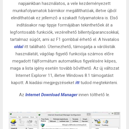
napjainkban használatos, a vele kezdeményezett
munkafolyamatok bármikor megállíthatóak, illetve újból
elindíthatóak ez jellemző a szakadt folyamatokra is. Első
indításakor nap tippje formájában tekinthetőek át a
legfontosabb funkciók, vezérelhető billentyűparancsokkal,
tartalmaz súgót, ami az F1 gombbal érhető el. A hivatalos
oldal
itt található. Ütemezhető, támogatja a várólisták
használatát, vágólap figyelő funkciója számos előre
megadott fájlformátum automatikus figyelésére képes,
maga a lista igény esetén tovább bővíthető. Az új változat
Internet Explorer 11, illetve Windows 8.1 támogatást
kapott. A kiadási megjegyzéseket
itt
tudod megtekinteni.
Az
Internet Download Manager
innen tölthető le.