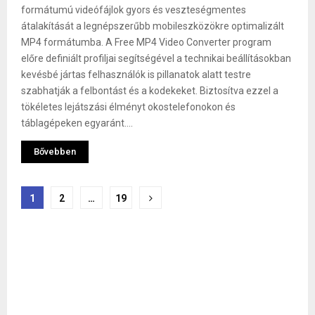
formátumú videófájlok gyors és veszteségmentes
átalakítását a legnépszerűbb mobileszközökre optimalizált
MP4 formátumba. A Free MP4 Video Converter program
előre definiált profiljai segítségével a technikai beállításokban
kevésbé jártas felhasználók is pillanatok alatt testre
szabhatják a felbontást és a kodekeket. Biztosítva ezzel a
tökéletes lejátszási élményt okostelefonokon és
táblagépeken egyaránt....
Bővebben
Bejegyzések
1
2
…
19
lapozása