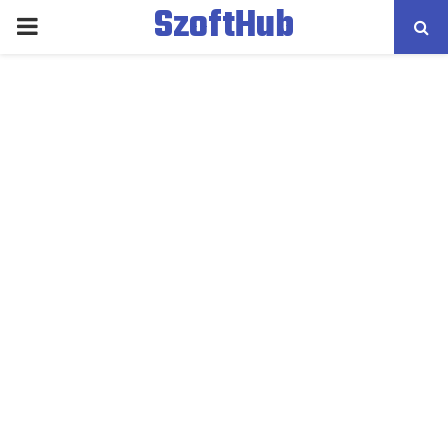
SzoftHub
PRIMARY
MENU