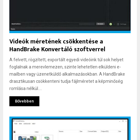
Videók méretének csökkentése a
HandBrake Konvertáló szoftverrel
A felvett, rögzített, exportált egyedi videóink túl sok helyet
foglalnak a merevlemezen, szinte lehetetlen elküldeni e-
mailben vagy üzenetküldő alkalmazásokban. A HandBrake
drasztikusan csökkenteni tudja fájlméretet a képminőség
romlása nélkül....
Bővebben