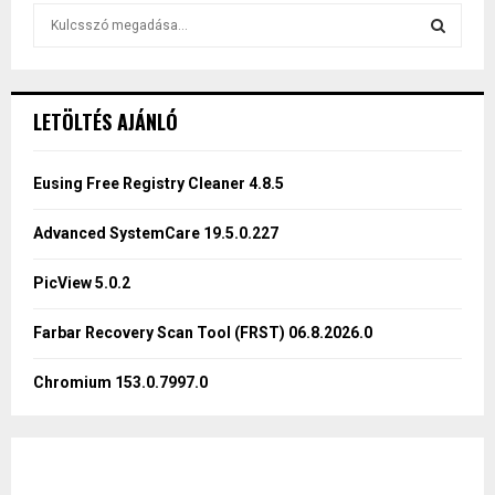
S
e
a
S
r
c
E
LETÖLTÉS AJÁNLÓ
h
f
A
o
Eusing Free Registry Cleaner 4.8.5
r
R
:
Advanced SystemCare 19.5.0.227
C
PicView 5.0.2
H
Farbar Recovery Scan Tool (FRST) 06.8.2026.0
Chromium 153.0.7997.0