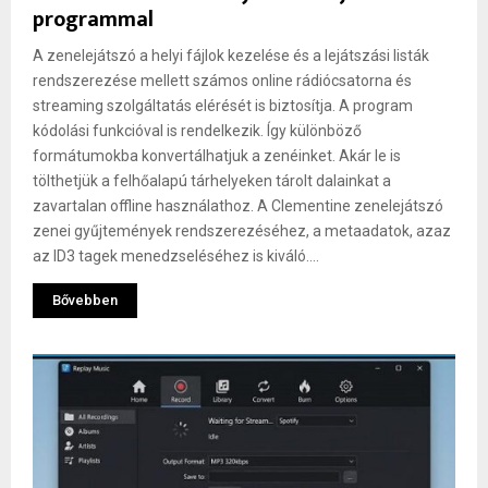
programmal
A zenelejátszó a helyi fájlok kezelése és a lejátszási listák
rendszerezése mellett számos online rádiócsatorna és
streaming szolgáltatás elérését is biztosítja. A program
kódolási funkcióval is rendelkezik. Így különböző
formátumokba konvertálhatjuk a zenéinket. Akár le is
tölthetjük a felhőalapú tárhelyeken tárolt dalainkat a
zavartalan offline használathoz. A Clementine zenelejátszó
zenei gyűjtemények rendszerezéséhez, a metaadatok, azaz
az ID3 tagek menedzseléséhez is kiváló....
Bővebben