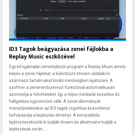
ID3 Tagok beágyazása zenei fájlokba a
Replay Music eszközével
Egy kifogástalan zenelejátszó program a Replay Music amely
képes a zenei fájlokat, a különböző stream oldalakról
származó tartalmakat kiváló minőségben lejátszani. A
szoftver a zenerendszerező funkcióival automatikusan
azonosítja a felvételeket. Így a teljes médiatár kezelése és
hallgatása egyszerűvé válik. A zenei állományok
menedzselésekor az ID3 tagek rögzítése közvetlenül
befolyásolja a lejátszási élményt. A kompatibilis
lejátszóeszközök ki tudják olvasni és alkalmazni tudják a
lejátszásuk során....