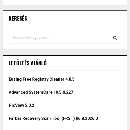
KERESÉS
S
e
a
S
r
c
E
LETÖLTÉS AJÁNLÓ
h
f
A
o
Eusing Free Registry Cleaner 4.8.5
r
R
:
Advanced SystemCare 19.5.0.227
C
PicView 5.0.2
H
Farbar Recovery Scan Tool (FRST) 06.8.2026.0