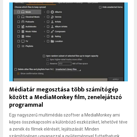
Médiatár megosztása több számítógép
között a MediaMonkey film, zenelejátszó
programmal
Egy nagyszerű multimédiás szoftver a MediaMonkey ami
képes összekapcsolni a különböző eszközöket, lehetővé téve
a zenék és filmek elérését, lejátszását. Minden
számítógépen ugyanazzal a gyűjteménnyel futtathatunk