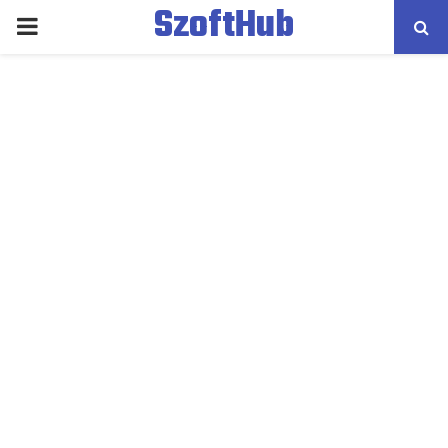
SzoftHub
PRIMARY
MENU