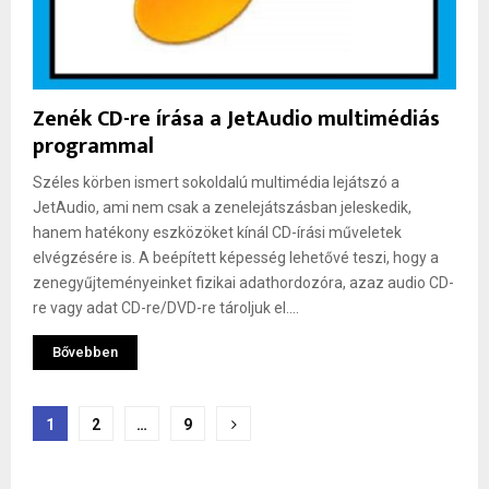
Zenék CD-re írása a JetAudio multimédiás
programmal
Széles körben ismert sokoldalú multimédia lejátszó a
JetAudio, ami nem csak a zenelejátszásban jeleskedik,
hanem hatékony eszközöket kínál CD-írási műveletek
elvégzésére is. A beépített képesség lehetővé teszi, hogy a
zenegyűjteményeinket fizikai adathordozóra, azaz audio CD-
re vagy adat CD-re/DVD-re tároljuk el....
Bővebben
Bejegyzések
1
2
…
9
lapozása