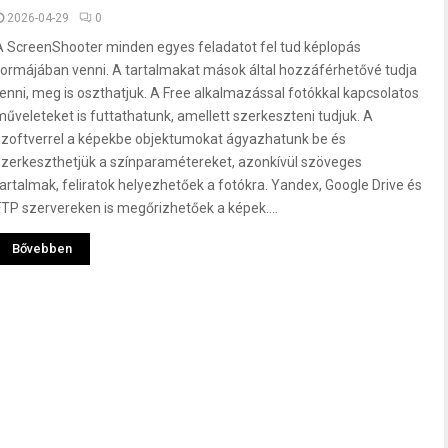
2026-04-29
0
A ScreenShooter minden egyes feladatot fel tud képlopás
formájában venni. A tartalmakat mások által hozzáférhetővé tudja
tenni, meg is oszthatjuk. A Free alkalmazással fotókkal kapcsolatos
műveleteket is futtathatunk, amellett szerkeszteni tudjuk. A
szoftverrel a képekbe objektumokat ágyazhatunk be és
szerkeszthetjük a színparamétereket, azonkívül szöveges
tartalmak, feliratok helyezhetőek a fotókra. Yandex, Google Drive és
FTP szervereken is megőrizhetőek a képek....
Bővebben