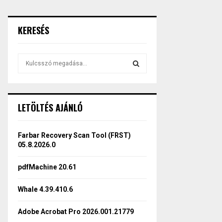
KERESÉS
S
e
a
S
r
c
E
LETÖLTÉS AJÁNLÓ
h
f
A
o
Farbar Recovery Scan Tool (FRST)
r
R
05.8.2026.0
:
C
pdfMachine 20.61
H
Whale 4.39.410.6
Adobe Acrobat Pro 2026.001.21779