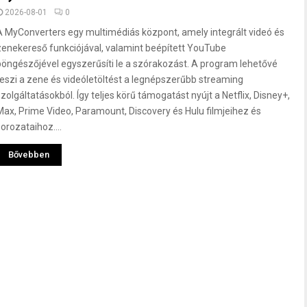
2026-08-01
0
A MyConverters egy multimédiás központ, amely integrált videó és
zenekereső funkciójával, valamint beépített YouTube
böngészőjével egyszerűsíti le a szórakozást. A program lehetővé
teszi a zene és videóletöltést a legnépszerűbb streaming
szolgáltatásokból. Így teljes körű támogatást nyújt a Netflix, Disney+,
Max, Prime Video, Paramount, Discovery és Hulu filmjeihez és
orozataihoz....
Bővebben