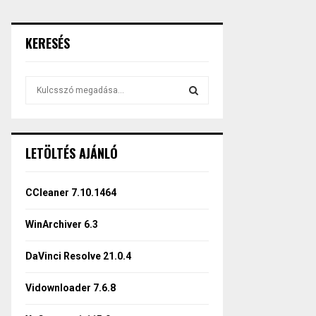
KERESÉS
S
e
a
S
r
c
E
LETÖLTÉS AJÁNLÓ
h
f
A
o
CCleaner 7.10.1464
r
R
:
WinArchiver 6.3
C
DaVinci Resolve 21.0.4
H
Vidownloader 7.6.8